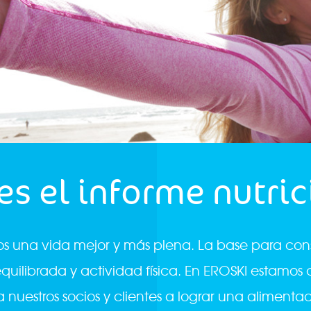
es el informe nutric
s una vida mejor y más plena. La base para cons
quilibrada y actividad física. En EROSKI estamo
 nuestros socios y clientes a lograr una alimenta