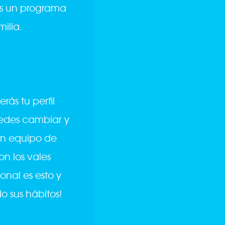
mos un programa
milia.
rás tu perfil
uedes cambiar y
Un equipo de
on los vales
onal es esto y
 sus hábitos!