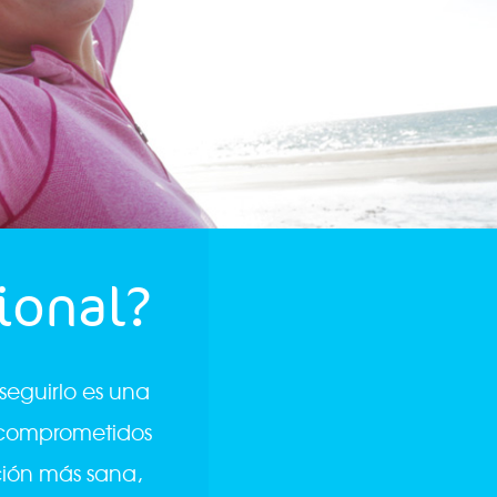
ional?
eguirlo es una
s comprometidos
ción más sana,