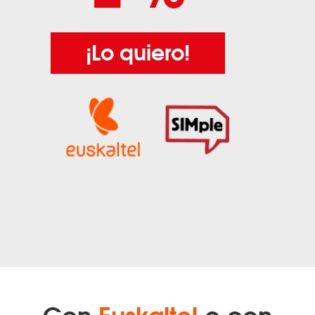
¡Lo quiero!
Con
Euskaltel
o con