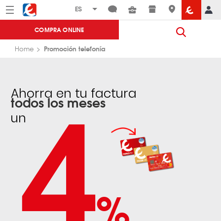
Menú
Eroski
COMPRA ONLINE
Promoción telefonía
Home
4
Ahorra en tu factura
todos los meses
un
%