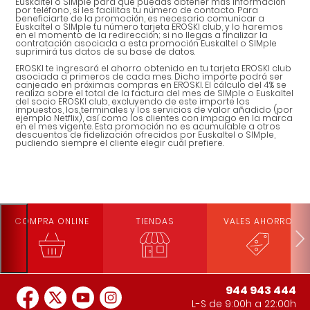
Euskaltel o SIMple para que puedas obtener más información
por teléfono, si les facilitas tu número de contacto. Para
beneficiarte de la promoción, es necesario comunicar a
Euskaltel o SIMple tu número tarjeta EROSKI club, y lo haremos
en el momento de la redirección; si no llegas a finalizar la
contratación asociada a esta promoción Euskaltel o SIMple
suprimirá tus datos de su base de datos.
EROSKI te ingresará el ahorro obtenido en tu tarjeta EROSKI club
asociada a primeros de cada mes. Dicho importe podrá ser
canjeado en próximas compras en EROSKI. El cálculo del 4% se
realiza sobre el total de la factura del mes de SIMple o Euskaltel
del socio EROSKI club, excluyendo de este importe los
impuestos, los terminales y los servicios de valor añadido (por
ejemplo Netflix), así como los clientes con impago en la marca
en el mes vigente. Esta promoción no es acumulable a otros
descuentos de fidelización ofrecidos por Euskaltel o SIMple,
pudiendo siempre el cliente elegir cuál prefiere.
COMPRA ONLINE
TIENDAS
VALES AHORRO
944 943 444
L-S de 9:00h a 22:00h