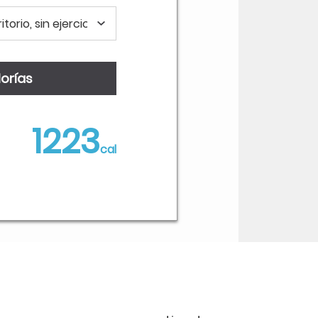
1223
cal