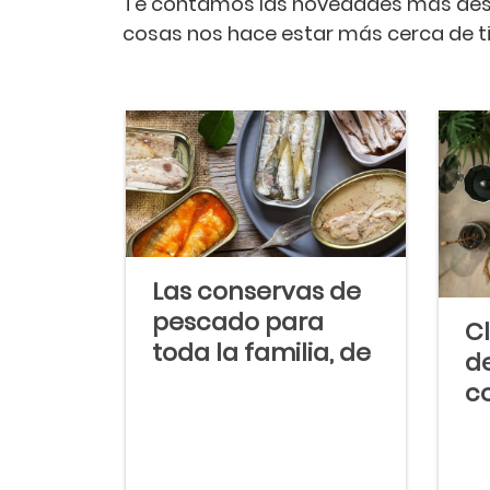
Te contamos las novedades más desta
cosas nos hace estar más cerca de ti
Las conservas de
pescado para
C
toda la familia, de
d
la lata al plato
c
sa
q
dí