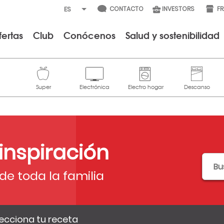
CONTACTO
INVESTORS
F
fertas
Club
Conócenos
Salud y sostenibilidad
 inspiración
de toda la familia
ecciona tu receta