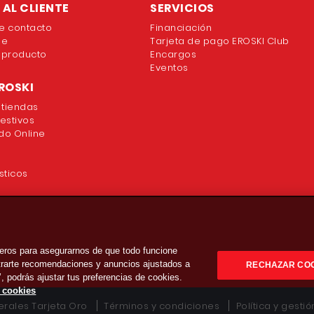
AL CLIENTE
SERVICIOS
e contacto
Financiación
ne
Tarjeta de pago EROSKI Club
 producto
Encargos
Eventos
ROSKI
 tiendas
festivos
o Online
sticos
eros para asegurarnos de que todo funcione
strarte recomendaciones y anuncios ajustados a
RECHAZAR CO
’, podrás ajustar tus preferencias de cookies.
e cookies
rales Tarjeta Oro
Términos y condiciones
Política y gesti