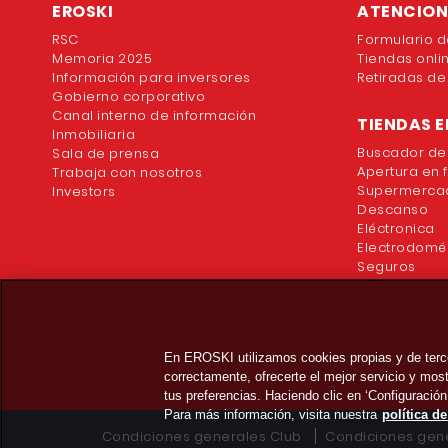
EROSKI
ATENCION 
RSC
Formulario d
Memoria 2025
Tiendas onli
Información para inversores
Retiradas de
Gobierno corporativo
Canal interno de información
TIENDAS E
Inmobiliaria
Buscador de
Sala de prensa
Apertura en 
Trabaja con nosotros
Supermercad
Investors
Descanso
Eléctronica
Electrodomé
Seguros
En EROSKI utilizamos cookies propias y de terc
correctamente, ofrecerte el mejor servicio y mo
tus preferencias. Haciendo clic en ‘Configuración
Para más información, visita nuestra
política d
Condiciones generales Club
Condiciones gene