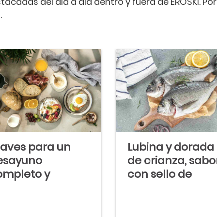
cadas del día a día dentro y fuera de EROSKI. P
.
laves para un
Lubina y dorada
esayuno
de crianza, sabo
ompleto y
con sello de
ludable con el
calidad
ue empezar el
a de la mejor