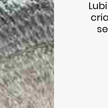
Lub
cri
se