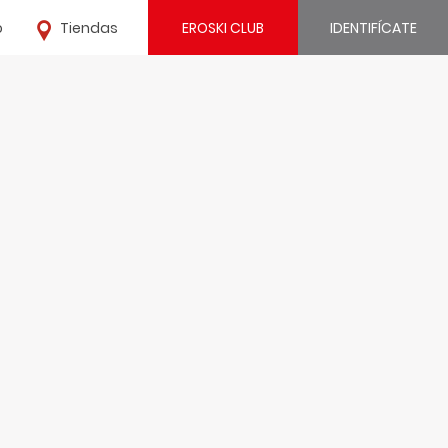
o
Tiendas
EROSKI CLUB
IDENTIFÍCATE
¿Ya estás registrado?
IDENTIFÍCATE
¿Eres nuevo?
REGÍSTRATE