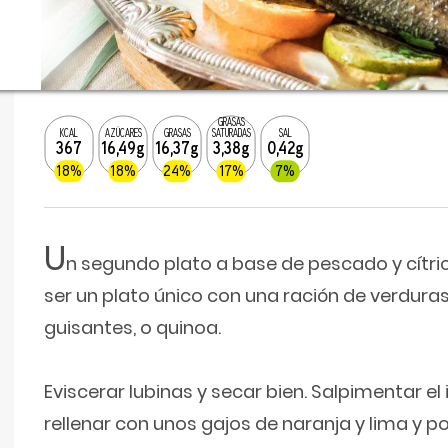
GRASAS
KCAL
AZÚCARES
GRASAS
SATURADAS
SAL
367
16,49g
16,37g
3,38g
0,42g
18%
18%
24%
17%
7%
U
n segundo plato a base de pescado y cítr
ser un plato único con una ración de verduras 
guisantes, o quinoa.
Eviscerar lubinas y secar bien. Salpimentar el in
rellenar con unos gajos de naranja y lima y 