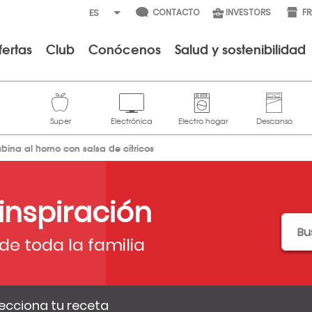
CONTACTO
INVESTORS
F
fertas
Club
Conócenos
Salud y sostenibilidad
ubina al horno con salsa de cítricos
 inspiración
de toda la familia
ecciona tu receta