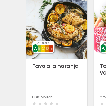
NUTRI-SCORE
NU
Pavo a la naranja
T
ve
8010 visitas
272