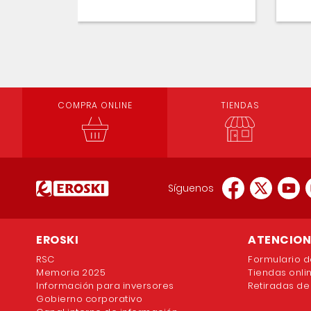
COMPRA ONLINE
TIENDAS
Síguenos
EROSKI
ATENCION 
RSC
Formulario d
Memoria 2025
Tiendas onli
Información para inversores
Retiradas de
Gobierno corporativo