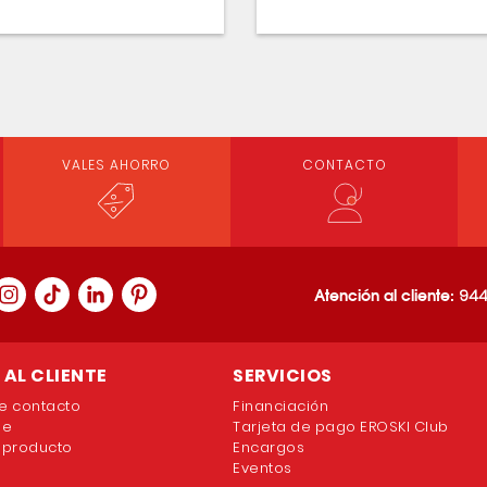
VALES AHORRO
CONTACTO
Atención al cliente:
944
AL CLIENTE
SERVICIOS
e contacto
Financiación
ne
Tarjeta de pago EROSKI Club
 producto
Encargos
Eventos