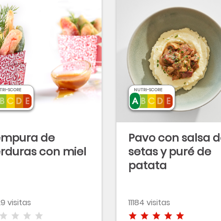
TRI-SCORE
NUTRI-SCORE
empura de
Pavo con salsa 
rduras con miel
setas y puré de
patata
9 visitas
11184 visitas