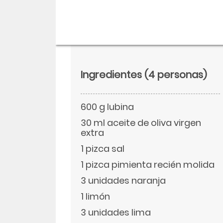
Ingredientes
(4 personas)
600 g lubina
30 ml aceite de oliva virgen
extra
1 pizca sal
Descargar
1 pizca pimienta recién molida
3 unidades naranja
Facebook
1 limón
3 unidades lima
Twitter