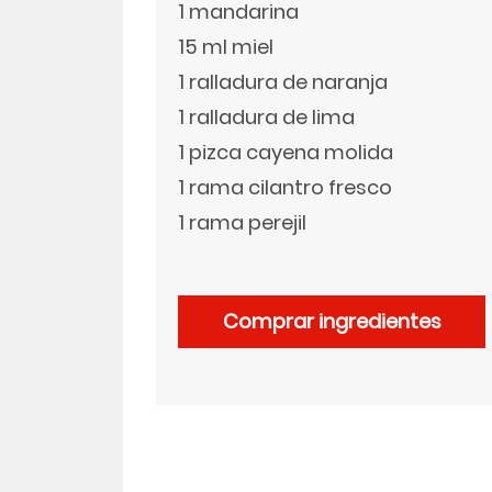
1 mandarina
15 ml miel
LinkedIn
1 ralladura de naranja
1 ralladura de lima
1 pizca cayena molida
1 rama cilantro fresco
1 rama perejil
Comprar ingredientes