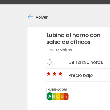
Volver
Lubina al horno con
salsa de cítricos
8303 visitas
Dificultad
Tiempo
De 1 a 1:30 horas
Precio bajo
Precio bajo
NUTRI-SCORE