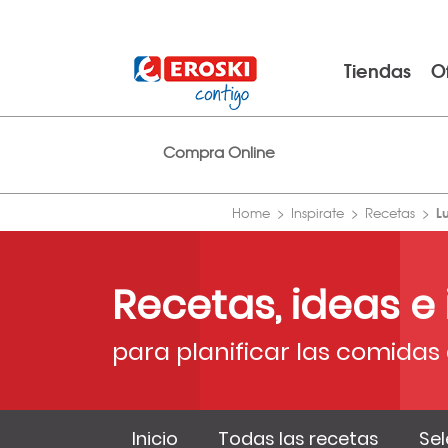
Tiendas
O
Compra Online
L
Home
Inspirate
Recetas
Recetas, ideas e
para planificar las comidas 
Inicio
Todas las recetas
Sel