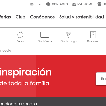
CONTACTO
INVESTORS
F
fertas
Club
Conócenos
Salud y sostenibilidad
u receta
 inspiración
de toda la familia
ecciona tu receta