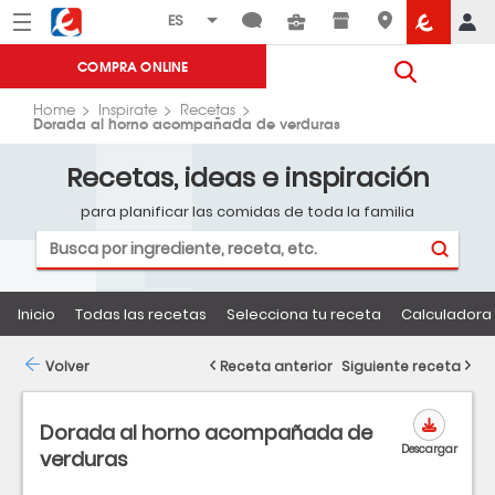
Menú
Eroski
COMPRA ONLINE
Home
Inspirate
Recetas
Dorada al horno acompañada de verduras
Recetas, ideas e inspiración
para planificar las comidas de toda la familia
Inicio
Todas las recetas
Selecciona tu receta
Calculadora 
Volver
Receta anterior
Siguiente receta
Dorada al horno acompañada de
Descargar
verduras