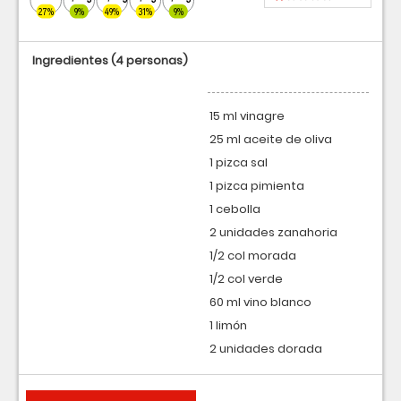
27%
9%
49%
31%
9%
Ingredientes
(4 personas)
15 ml vinagre
25 ml aceite de oliva
1 pizca sal
1 pizca pimienta
1 cebolla
2 unidades zanahoria
1/2 col morada
1/2 col verde
60 ml vino blanco
1 limón
2 unidades dorada