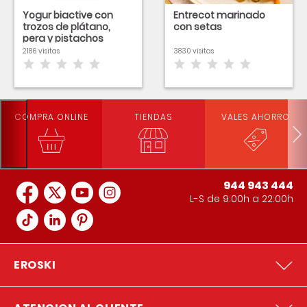
Yogur biactive con
Entrecot marinado
trozos de plátano,
con setas
pera y pistachos
tostados
2186 visitas
3830 visitas
COMPRA ONLINE
TIENDAS
VALES AHORRO
944 943 444
L-S de 9:00h a 22:00h
EROSKI