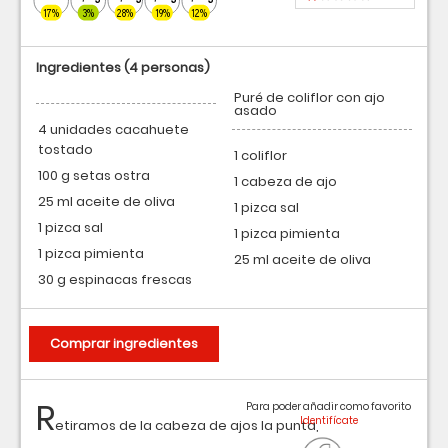
17%
3%
28%
19%
12%
Ingredientes
(4 personas)
Puré de coliflor con ajo
asado
4 unidades cacahuete
tostado
1 coliflor
100 g setas ostra
1 cabeza de ajo
25 ml aceite de oliva
1 pizca sal
1 pizca sal
1 pizca pimienta
1 pizca pimienta
25 ml aceite de oliva
30 g espinacas frescas
Comprar ingredientes
R
Para poder añadir como favorito
etiramos de la cabeza de ajos la punta,