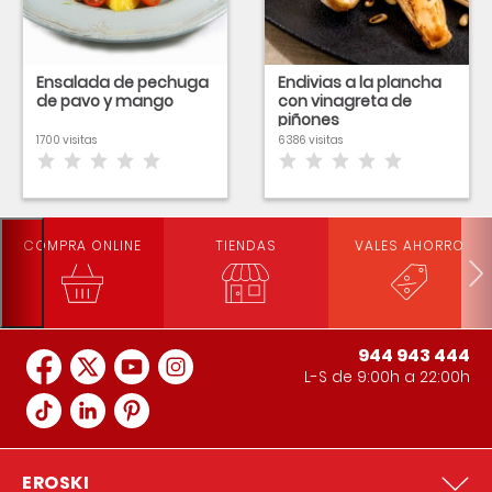
Ensalada de pechuga
Endivias a la plancha
de pavo y mango
con vinagreta de
piñones
1700 visitas
6386 visitas
COMPRA ONLINE
TIENDAS
VALES AHORRO
944 943 444
L-S de 9:00h a 22:00h
EROSKI