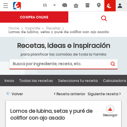
Menú
Eroski
COMPRA ONLINE
Home
Inspirate
Recetas
Lomos de lubina, setas y puré de coliflor con ajo asado
Recetas, ideas e inspiración
para planificar las comidas de toda la familia
Inicio
Todas las recetas
Selecciona tu receta
Calculadora 
Volver
Receta anterior
Siguiente receta
Lomos de lubina, setas y puré de
Descargar
coliflor con ajo asado