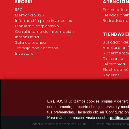
EROSKI
ATENCION 
RSC
Formulario d
Memoria 2025
Tiendas onli
Información para inversores
Retiradas de
Gobierno corporativo
Canal interno de información
TIENDAS E
Inmobiliaria
Buscador de
Sala de prensa
Apertura en 
Trabaja con nosotros
Supermercad
Investors
Descanso
Eléctronica
Electrodomé
Seguros
En EROSKI utilizamos cookies propias y de terc
correctamente, ofrecerte el mejor servicio y mo
tus preferencias. Haciendo clic en ‘Configuración
Para más información, visita nuestra
política d
Condiciones generales Club
Condiciones gene