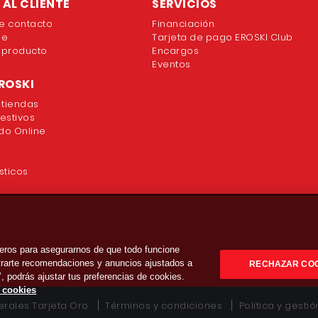
AL CLIENTE
SERVICIOS
e contacto
Financiación
ne
Tarjeta de pago EROSKI Club
 producto
Encargos
Eventos
ROSKI
 tiendas
festivos
o Online
sticos
eros para asegurarnos de que todo funcione
strarte recomendaciones y anuncios ajustados a
RECHAZAR CO
’, podrás ajustar tus preferencias de cookies.
e cookies
rales Tarjeta Oro
Términos y condiciones
Política y gesti