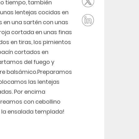
ho tiempo, también
unas lentejas cocidas en
s en una sartén con unas
roja cortada en unas finas
os en tiras, los pimientos
abacín cortados en
partamos del fuego y
gre balsámico.Preparamos
olocamos las lentejas
adas. Por encima
oreamos con cebollino
a la ensalada templada!