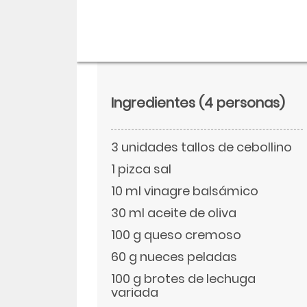
Ingredientes
(4 personas)
3 unidades tallos de cebollino
1 pizca sal
10 ml vinagre balsámico
30 ml aceite de oliva
Descargar
100 g queso cremoso
Facebook
60 g nueces peladas
100 g brotes de lechuga
variada
Twitter