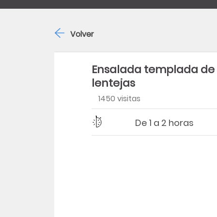
Volver
Ensalada templada de
lentejas
1450 visitas
Dificultad
Tiempo
De 1 a 2 horas