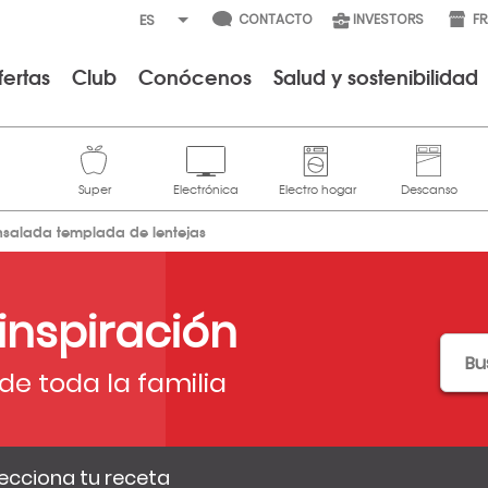
CONTACTO
INVESTORS
F
fertas
Club
Conócenos
Salud y sostenibilidad
nsalada templada de lentejas
 inspiración
de toda la familia
ecciona tu receta