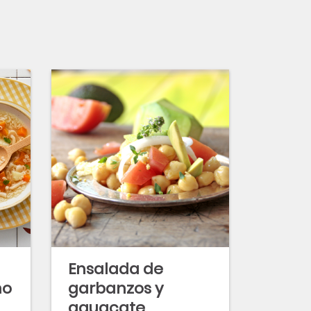
Ensalada de
ño
garbanzos y
aguacate