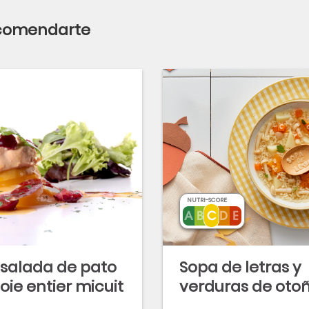
ecomendarte
NUTRI-SCORE
salada de pato
Sopa de letras y
foie entier micuit
verduras de oto