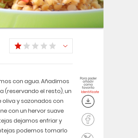
Para poder
rimos con agua. Añadimos
añadir
como
favorito
a (reservando el resto), un
de oliva y sazonados con
ine con un hervor suave
tejas dejamos enfriar y
lentejas podemos tomarlo