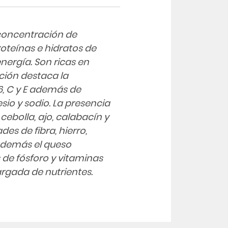
 concentración de
roteínas e hidratos de
nergía. Son ricas en
ición destaca la
B6, C y E además de
esio y sodio. La presencia
cebolla, ajo, calabacín y
s de fibra, hierro,
 además el queso
e fósforo y vitaminas
argada de nutrientes.