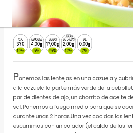
GRASAS
KCAL
AZÚCARES
GRASAS
SATURADAS
SAL
370
4,00g
17,00g
2,00g
0,00g
19%
5%
25%
12%
7%
P
onemos las lentejas en una cazuela y cub
a la cazuela la parte más verde de la cebollet
par de dientes de ajo, un chorrito de aceite 
sal. Ponemos a fuego medio para que se coc
durante unas 2 horas.Una vez cocidas las len
escurrimos con un colador (el caldo de las 