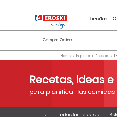
Tiendas
O
Compra Online
E
Home
Inspirate
Recetas
Recetas, ideas e
para planificar las comidas 
Inicio
Todas las recetas
Sel