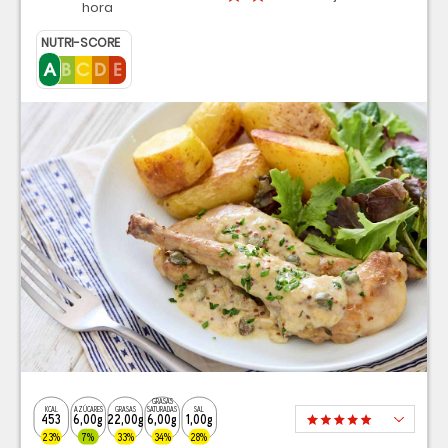
hora
NUTRI-SCORE
GRASAS
KCAL
AZÚCARES
GRASAS
SATURADAS
SAL
453
6,00g
22,00g
6,00g
1,00g
23%
7%
33%
34%
28%