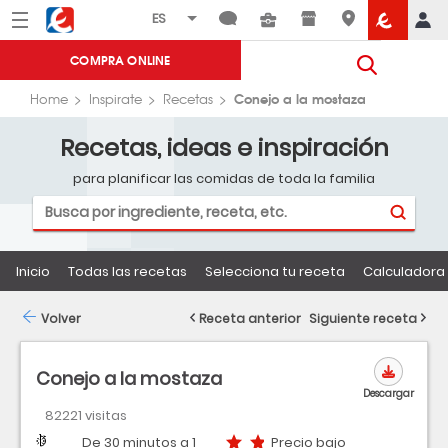
Menú
Eroski
COMPRA ONLINE
Conejo a la mostaza
Home
Inspirate
Recetas
Recetas, ideas e inspiración
para planificar las comidas de toda la familia
Inicio
Todas las recetas
Selecciona tu receta
Calculadora 
Volver
Receta anterior
Siguiente receta
Conejo a la mostaza
Descargar
82221 visitas
Dificultad
Tiempo
Precio bajo
De 30 minutos a 1
Precio bajo