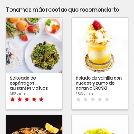
Tenemos más recetas que recomendarte
Salteado de
Helado de vainilla con
espárragos ,
nueces y zumo de
guisantes y olivas
naranja EROSKI
negras
6158 visitas
5583 visitas