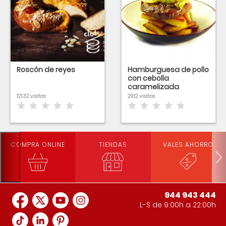
Roscón de reyes
Hamburguesa de pollo
con cebolla
caramelizada
12132 visitas
2912 visitas
COMPRA ONLINE
TIENDAS
VALES AHORRO
944 943 444
L-S de 9:00h a 22:00h