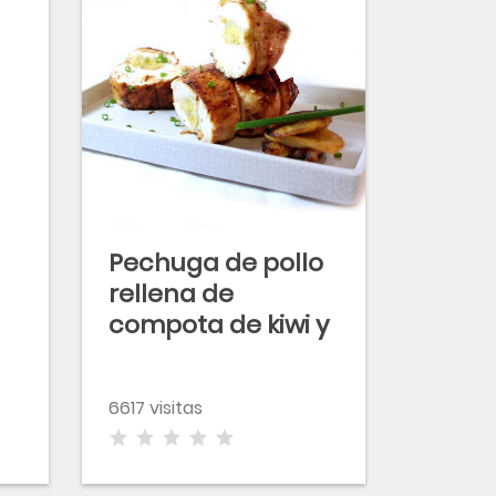
Pechuga de pollo
rellena de
compota de kiwi y
manzana y
vinagreta de café
6617 visitas