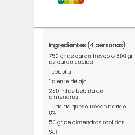
Ingredientes
(4 personas)
750 gr de cardo fresco o 500 gr
de cardo cocido
1 cebolla
1 diente de ajo
250 ml de bebida de
Descargar
almendras
1 Cda de queso fresco batido
Facebook
0%
50 gr de almendras molidas
Twitter
Sal