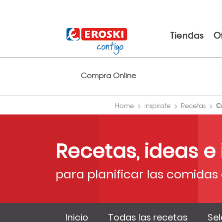
Tiendas
O
Compra Online
C
Home
Inspirate
Recetas
Recetas, ideas e
para planificar las comidas 
Inicio
Todas las recetas
Sel