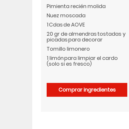
Pimienta recién molida
LinkedIn
Nuez moscada
1 Cdas de AOVE
20 gr de almendras tostadas y
picadas para decorar
Tomillo limonero
1 limón para limpiar el cardo
(solo si es fresco)
Comprar ingredientes