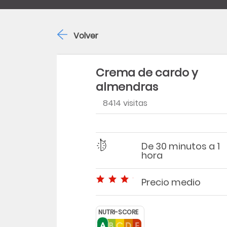
Volver
Crema de cardo y
almendras
8414 visitas
Región
Dificultad
Tiempo
De 30 minutos a 1
hora
Precio medio
Precio medio
NUTRI-SCORE