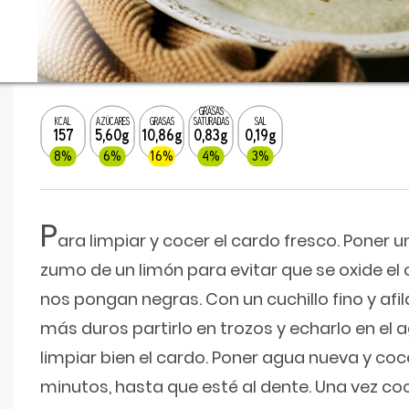
GRASAS
KCAL
AZÚCARES
GRASAS
SATURADAS
SAL
157
5,60g
10,86g
0,83g
0,19g
8%
6%
16%
4%
3%
P
ara limpiar y cocer el cardo fresco. Poner 
zumo de un limón para evitar que se oxide el
nos pongan negras. Con un cuchillo fino y afila
más duros partirlo en trozos y echarlo en el
limpiar bien el cardo. Poner agua nueva y coc
minutos, hasta que esté al dente. Una vez coci