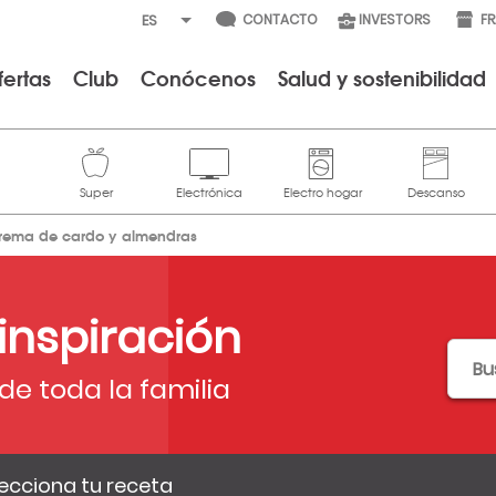
CONTACTO
INVESTORS
F
fertas
Club
Conócenos
Salud y sostenibilidad
rema de cardo y almendras
 inspiración
de toda la familia
ecciona tu receta