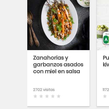
NU
Zanahorias y
Pu
garbanzos asados
ki
con miel en salsa
tahina
2702 visitas
1172