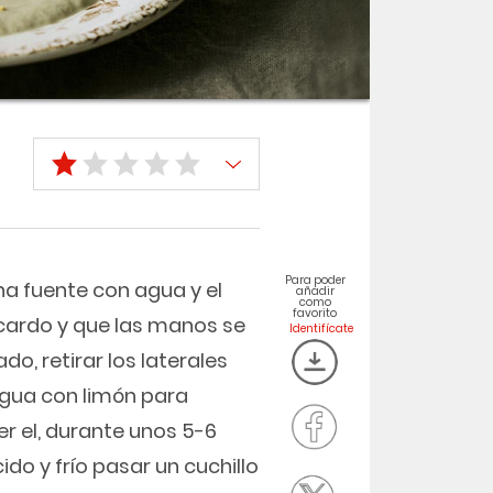
Para poder
una fuente con agua y el
añadir
como
favorito
 cardo y que las manos se
do, retirar los laterales
 agua con limón para
er el, durante unos 5-6
do y frío pasar un cuchillo