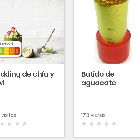
TRI-SCORE
dding de chía y
Batido de
wi
aguacate
 visitas
1713 visitas