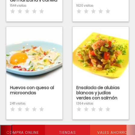
de manzana y canela
1544 visitas
1620 visitas
Huevos con queso al
Ensalada de alubias
microondas
blancas y judías
verdes con salmón
2411 visitas
1364 visitas
COMPRA ONLINE
TIENDAS
VALES AHORRO