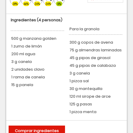
28%
46%
24%
24%
6%
Ingredientes
(4 personas)
Para la granola
500 g manzana golden
300 g copos de avena
1 zumo de limón
75 g almendras laminadas
200 ml agua
45 g pipas de girasol
3 g canela
45 g pipas de calabaza
2 unidades clavo
3 g canela
1 rama de canela
1 pizca sal
15 g panela
30 g mantequilla
120 ml sirope de arce
125 g pasas
1 pizca menta
Comprar ingredientes