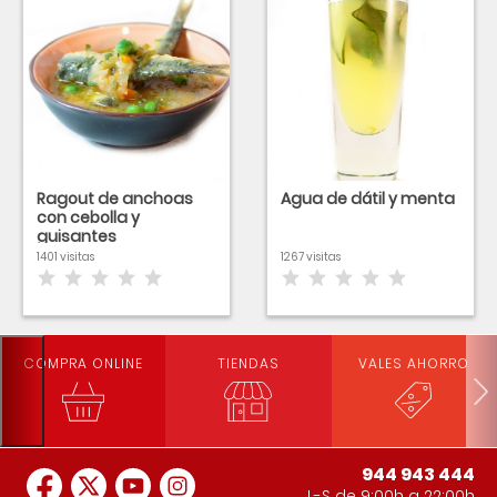
Ragout de anchoas
Agua de dátil y menta
con cebolla y
guisantes
1401 visitas
1267 visitas
COMPRA ONLINE
TIENDAS
VALES AHORRO
944 943 444
L-S de 9:00h a 22:00h