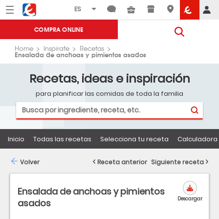
Menú
Eroski
COMPRA ONLINE
Home
Inspirate
Recetas
Ensalada de anchoas y pimientos asados
Recetas, ideas e inspiración
para planificar las comidas de toda la familia
Inicio
Todas las recetas
Selecciona tu receta
Calculadora 
Volver
Receta anterior
Siguiente receta
Ensalada de anchoas y pimientos
Descargar
asados