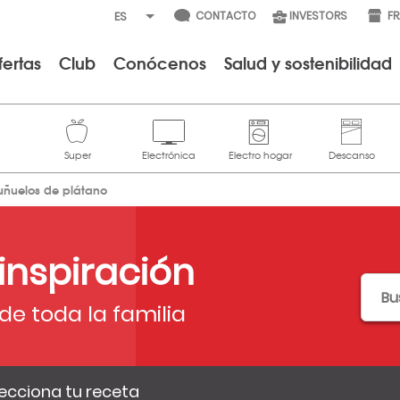
CONTACTO
INVESTORS
F
fertas
Club
Conócenos
Salud y sostenibilidad
uñuelos de plátano
 inspiración
de toda la familia
ecciona tu receta