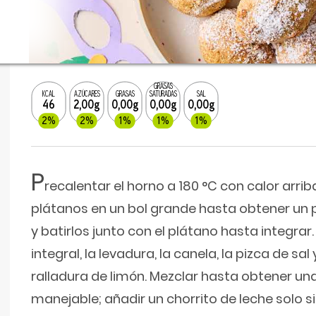
GRASAS
KCAL
AZÚCARES
GRASAS
SATURADAS
SAL
46
2,00g
0,00g
0,00g
0,00g
2%
2%
1%
1%
1%
P
recalentar el horno a 180 °C con calor arriba
plátanos en un bol grande hasta obtener un p
y batirlos junto con el plátano hasta integrar.
integral, la levadura, la canela, la pizca de sal y,
ralladura de limón. Mezclar hasta obtener u
manejable; añadir un chorrito de leche solo s