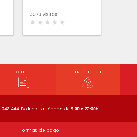
3073 visitas
FOLLETOS
EROSKI CLUB
9:00 a 22:00h
 943 444
. De lunes a sábado de
Formas de pago: