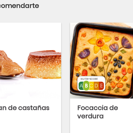
ecomendarte
NUTRI-SCORE
an de castañas
Focaccia de
verdura