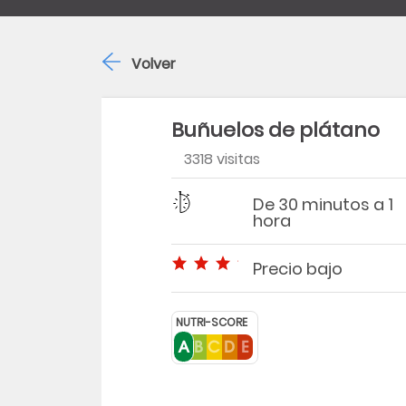
Volver
Buñuelos de plátano
3318 visitas
Dificultad
Tiempo
De 30 minutos a 1
hora
Precio bajo
Precio bajo
NUTRI-SCORE