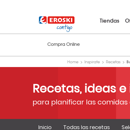
Tiendas
O
Compra Online
B
Home
Inspirate
Recetas
Recetas, ideas e
para planificar las comidas 
Inicio
Todas las recetas
Sel