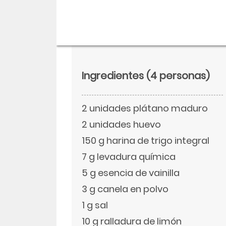
Ingredientes
(4 personas)
2 unidades plátano maduro
2 unidades huevo
150 g harina de trigo integral
7 g levadura química
Descargar
5 g esencia de vainilla
Facebook
3 g canela en polvo
1 g sal
Twitter
10 g ralladura de limón