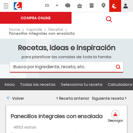
Menú
Eroski
COMPRA ONLINE
Home
Inspirate
Recetas
Panecillos integrales con ensalada
Recetas, ideas e inspiración
para planificar las comidas de toda la familia
Inicio
Todas las recetas
Selecciona tu receta
Calculadora 
Volver
Receta anterior
Siguiente receta
Panecillos integrales con ensalada
Descargar
4553 visitas