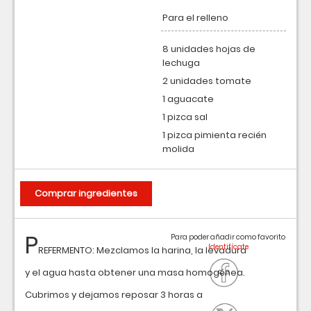
Para el relleno
8 unidades hojas de
lechuga
2 unidades tomate
1 aguacate
1 pizca sal
1 pizca pimienta recién
molida
Comprar ingredientes
P
Para poder añadir como favorito
REFERMENTO: Mezclamos la harina, la levadura
y el agua hasta obtener una masa homogénea.
Cubrimos y dejamos reposar 3 horas a