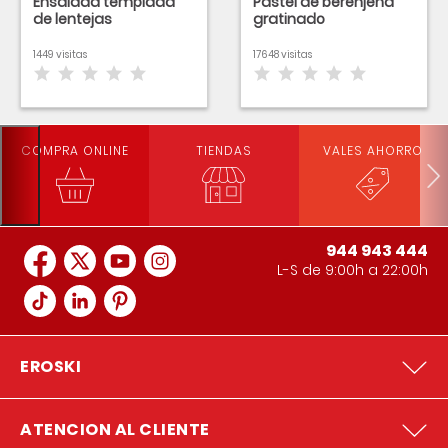
Ensalada templada
Pastel de berenjena
de lentejas
gratinado
1449 visitas
17648 visitas
COMPRA ONLINE
TIENDAS
VALES AHORRO
944 943 444
L-S de 9:00h a 22:00h
EROSKI
ATENCION AL CLIENTE