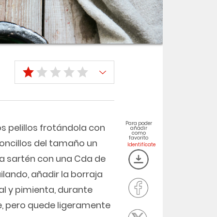
Para poder
los pelillos frotándola con
añadir
como
favorito
toncillos del tamaño un
na sartén con una Cda de
lando, añadir la borraja
al y pimienta, durante
e, pero quede ligeramente