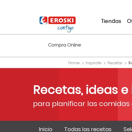
Tiendas
O
Compra Online
B
Home
Inspirate
Recetas
Recetas, ideas e
para planificar las comidas 
Inicio
Todas las recetas
Sel