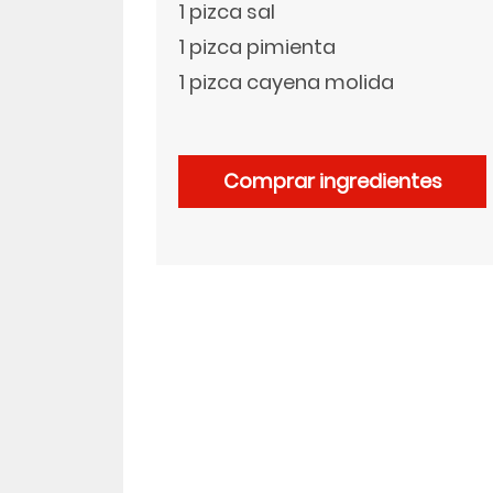
1 pizca sal
1 pizca pimienta
LinkedIn
1 pizca cayena molida
Comprar ingredientes