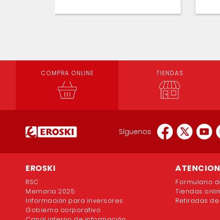
COMPRA ONLINE
TIENDAS
Síguenos
EROSKI
ATENCION 
RSC
Formulario d
Memoria 2025
Tiendas onli
Información para inversores
Retiradas de
Gobierno corporativo
Canal interno de información