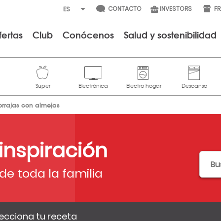
CONTACTO
INVESTORS
F
fertas
Club
Conócenos
Salud y sostenibilidad
orrajas con almejas
 inspiración
de toda la familia
ecciona tu receta