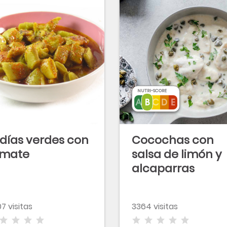
NUTRI-SCORE
días verdes con
Cocochas con
omate
salsa de limón y
alcaparras
7 visitas
3364 visitas