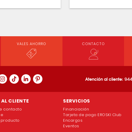
VALES AHORRO
CONTACTO
Atención al cliente:
944
AL CLIENTE
SERVICIOS
e contacto
Financiación
ne
Tarjeta de pago EROSKI Club
 producto
Encargos
Eventos