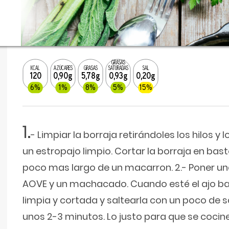
GRASAS
KCAL
AZÚCARES
GRASAS
SATURADAS
SAL
120
0,90g
5,78g
0,93g
0,20g
6%
1%
8%
5%
15%
1.
- Limpiar la borraja retirándoles los hilos y 
un estropajo limpio. Cortar la borraja en bas
poco mas largo de un macarron. 2.- Poner u
AOVE y un machacado. Cuando esté el ajo bai
limpia y cortada y saltearla con un poco de s
unos 2-3 minutos. Lo justo para que se cocin