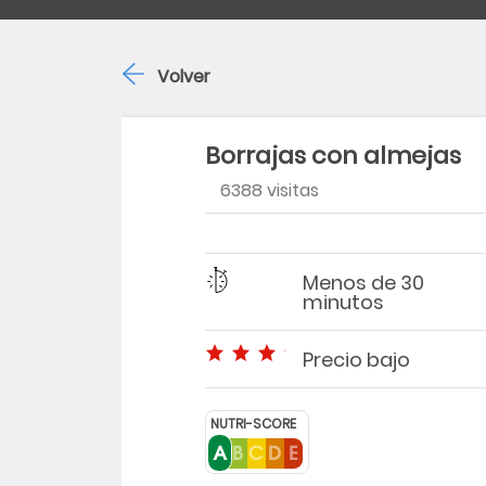
Volver
Borrajas con almejas
6388 visitas
Región
Dificultad
Tiempo
Menos de 30
minutos
Precio bajo
Precio bajo
NUTRI-SCORE