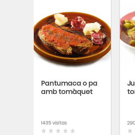
Pantumaca o pa
Ju
amb tomàquet
t
1435 visitas
290