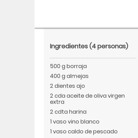
Ingredientes
(4 personas)
500 g borraja
400 g almejas
2 dientes ajo
2 cda aceite de oliva virgen
Descargar
extra
2 cdta harina
Facebook
1 vaso vino blanco
1 vaso caldo de pescado
Twitter