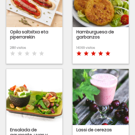
Opila saltxitxa eta
Hamburguesa de
piperrarekin
garbanzos
2891 visitas
14069 visitas
Ensalada de
Lassi de cerezas