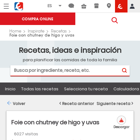
Menú
Eroski
COMPRA ONLINE
Home
Inspirate
Recetas
Foie con chutney de higo y uvas
Recetas, ideas e inspiración
para planificar las comidas de toda la familia
Inicio
Todas las recetas
Selecciona tu receta
Calculadora 
Volver
Receta anterior
Siguiente receta
Foie con chutney de higo y uvas
Descargar
6027 visitas