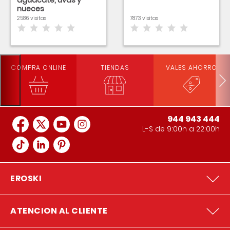
aguacate, uvas y
nueces
2586 visitas
7873 visitas
COMPRA ONLINE
TIENDAS
VALES AHORRO
944 943 444
L-S de 9:00h a 22:00h
EROSKI
ATENCION AL CLIENTE