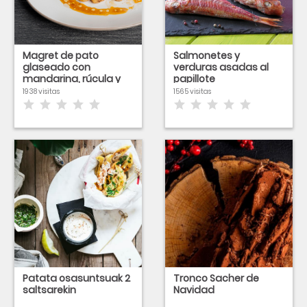
Magret de pato
Salmonetes y
glaseado con
verduras asadas al
mandarina, rúcula y
papillote
ñoquis de nuez
1938 visitas
1565 visitas
Patata osasuntsuak 2
Tronco Sacher de
saltsarekin
Navidad