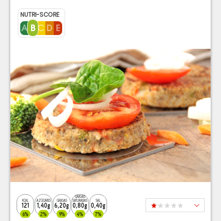
NUTRI-SCORE
GRASAS
KCAL
AZÚCARES
GRASAS
SATURADAS
SAL
121
1,40g
6,20g
0,80g
0,40g
6%
2%
9%
4%
7%