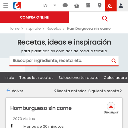
Menú
Eroski
COMPRA ONLINE
Hamburguesa sin carne
Home
Inspirate
Recetas
Recetas, ideas e inspiración
para planificar las comidas de toda la familia
Inicio
Todas las recetas
Selecciona tu receta
Calculadora 
Volver
Receta anterior
Siguiente receta
Hamburguesa sin carne
Descargar
2073 visitas
Dificultad
Tiempo
Menos de 30 minutos