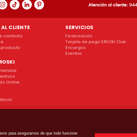
Atención al cliente:
944
AL CLIENTE
SERVICIOS
e contacto
Financiación
ne
Tarjeta de pago EROSKI Club
 producto
Encargos
Eventos
ROSKI
 tiendas
festivos
o Online
sticos
eros para asegurarnos de que todo funcione