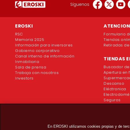
Síguenos
EROSKI
ATENCION 
RSC
Formulario d
Memoria 2025
Tiendas onli
Información para inversores
Retiradas de
Gobierno corporativo
Canal interno de información
TIENDAS E
Inmobiliaria
Buscador de
Sala de prensa
Apertura en 
Trabaja con nosotros
Supermercad
Investors
Descanso
Eléctronica
Electrodomé
Seguros
En EROSKI utilizamos cookies propias y de terc