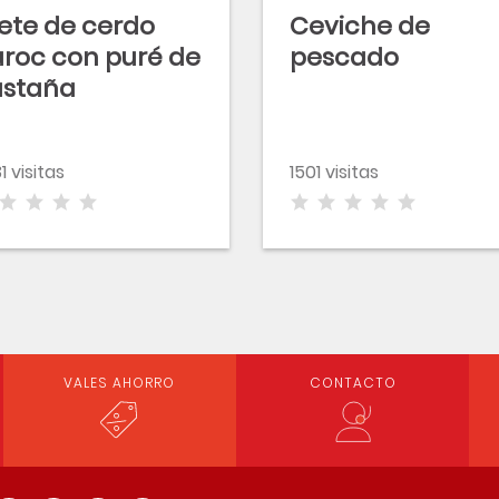
lete de cerdo
Ceviche de
roc con puré de
pescado
astaña
1 visitas
1501 visitas
VALES AHORRO
CONTACTO