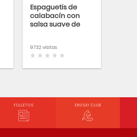
Espaguetis de
calabacín con
salsa suave de
quesos
9732 visitas
FOLLETOS
EROSKI CLUB