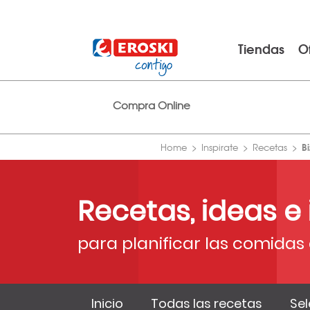
Tiendas
O
Compra Online
B
Home
Inspirate
Recetas
Recetas, ideas e
para planificar las comidas 
Inicio
Todas las recetas
Sel