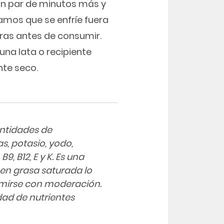
un par de minutos más y
mos que se enfríe fuera
horas antes de consumir.
una lata o recipiente
nte seco.
antidades de
as, potasio, yodo,
9, B12, E y K. Es una
en grasa saturada lo
mirse con moderación.
ad de nutrientes