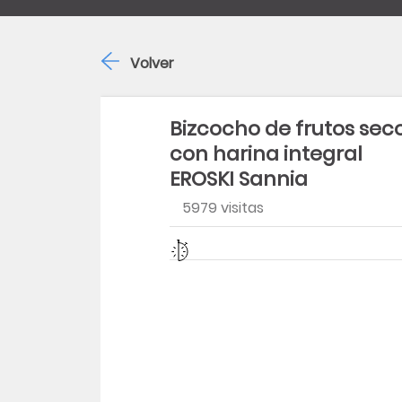
Volver
Bizcocho de frutos sec
con harina integral
EROSKI Sannia
5979 visitas
Dificultad
Tiempo