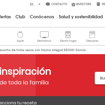
CONTACTO
INVESTORS
F
fertas
Club
Conócenos
Salud y sostenibilidad
izcocho de frutos secos con harina integral EROSKI Sannia
 inspiración
de toda la familia
ecciona tu receta