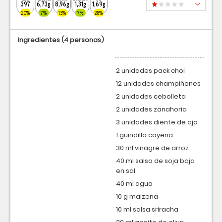
397
6,73g
8,96g
1,31g
1,69g
20%
7%
13%
7%
28%
Ingredientes
(4 personas)
2 unidades pack choi
12 unidades champiñones
2 unidades cebolleta
2 unidades zanahoria
3 unidades diente de ajo
1 guindilla cayena
30 ml vinagre de arroz
40 ml salsa de soja baja
en sal
40 ml agua
10 g maizena
10 ml salsa sriracha