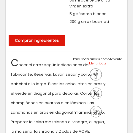
30 ml aceite de oliva
virgen extra
5 g sésamo blanco
200 g arroz basmati
Comprar ingredientes
C
Para poder añadir como favorito
ocer el arroz según indicaciones del
fabricante. Reservar. Lavar, secar y cortar el
pak choi a lo largo. Picar las cebolletas en aros y
el verde en diagonal para decorar. Cortar los
champiñones en cuartos o en láminas. Las
zanahorias en tiras en diagonal. Y laminar el ajo.
Preparar la salsa mezclando el vinagre, el agua,
la maizena, la sriracha y 2 cdas de AOVE.