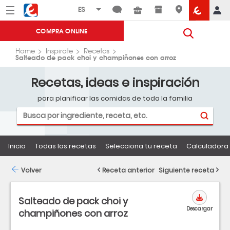
Menú
Eroski
COMPRA ONLINE
Home
Inspirate
Recetas
Salteado de pack choi y champiñones con arroz
Recetas, ideas e inspiración
para planificar las comidas de toda la familia
Inicio
Todas las recetas
Selecciona tu receta
Calculadora 
Volver
Receta anterior
Siguiente receta
Salteado de pack choi y
Descargar
champiñones con arroz