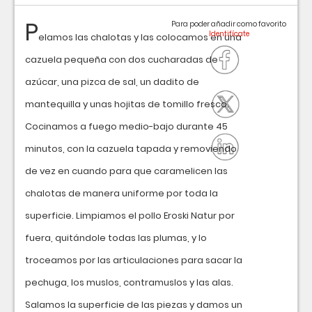
P
Para poder añadir como favorito
elamos las chalotas y las colocamos en una
cazuela pequeña con dos cucharadas de
azúcar, una pizca de sal, un dadito de
mantequilla y unas hojitas de tomillo fresco.
Cocinamos a fuego medio-bajo durante 45
minutos, con la cazuela tapada y removiendo
de vez en cuando para que caramelicen las
chalotas de manera uniforme por toda la
superficie. Limpiamos el pollo Eroski Natur por
fuera, quitándole todas las plumas, y lo
troceamos por las articulaciones para sacar la
pechuga, los muslos, contramuslos y las alas.
Salamos la superficie de las piezas y damos un