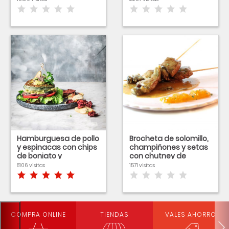
Hamburguesa de pollo
Brocheta de solomillo,
y espinacas con chips
champiñones y setas
de boniato y
con chutney de
remolacha
cebolla y piña
8106 visitas
1571 visitas
COMPRA ONLINE
TIENDAS
VALES AHORRO