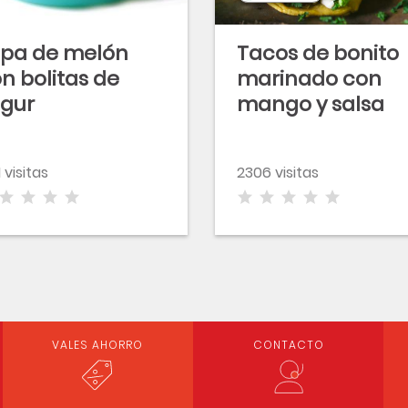
pa de melón
Tacos de bonito
n bolitas de
marinado con
gur
mango y salsa
chipotle
1 visitas
2306 visitas
VALES AHORRO
CONTACTO