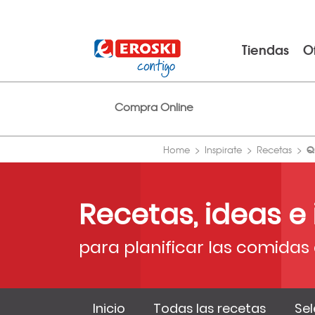
Tiendas
O
Compra Online
Q
Home
Inspirate
Recetas
Recetas, ideas e
para planificar las comidas 
Inicio
Todas las recetas
Sel