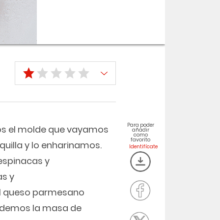
Para poder
os el molde que vayamos
añadir
como
favorito
quilla y lo enharinamos.
espinacas y
s y
el queso parmesano
tendemos la masa de