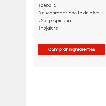
1 cebolla
LinkedIn
3 cucharadas aceite de oliva
225 g espinaca
1 hojaldre
Comprar ingredientes