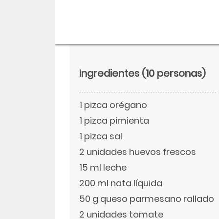
Ingredientes
(10 personas)
1 pizca orégano
1 pizca pimienta
1 pizca sal
2 unidades huevos frescos
Descargar
15 ml leche
Facebook
200 ml nata líquida
50 g queso parmesano rallado
Twitter
2 unidades tomate