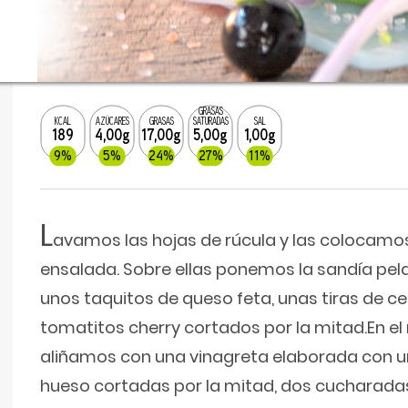
GRASAS
KCAL
AZÚCARES
GRASAS
SATURADAS
SAL
189
4,00g
17,00g
5,00g
1,00g
9%
5%
24%
27%
11%
L
avamos las hojas de rúcula y las colocamo
ensalada. Sobre ellas ponemos la sandía pela
unos taquitos de queso feta, unas tiras de ce
tomatitos cherry cortados por la mitad.En e
aliñamos con una vinagreta elaborada con u
hueso cortadas por la mitad, dos cucharadas 