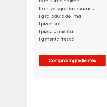
15 ml zumo de lima
15 ml vinagre de manzana
LinkedIn
1 g ralladura de lima
1 pizca sal
1 pizca pimienta
1 g menta fresca
Comprar ingredientes