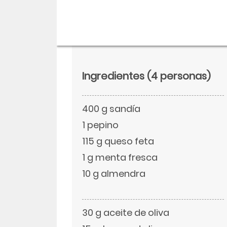
Ingredientes
(4 personas)
400 g sandía
1 pepino
115 g queso feta
1 g menta fresca
Descargar
10 g almendra
Facebook
30 g aceite de oliva
Twitter