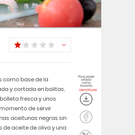
Para poder
s como base de la
añadir
como
favorito
da y cortada en bolitas,
bolleta fresca y unos
l momento de servir
nas aceitunas negras sin
de aceite de oliva y una