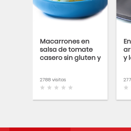
Macarrones en
En
salsa de tomate
ar
casero sin gluten y
y 
albahaca
vi
g
2788 visitas
277