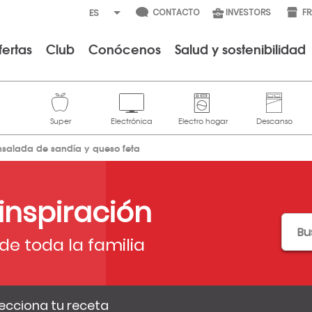
CONTACTO
INVESTORS
F
fertas
Club
Conócenos
Salud y sostenibilidad
nsalada de sandía y queso feta
 inspiración
de toda la familia
ecciona tu receta