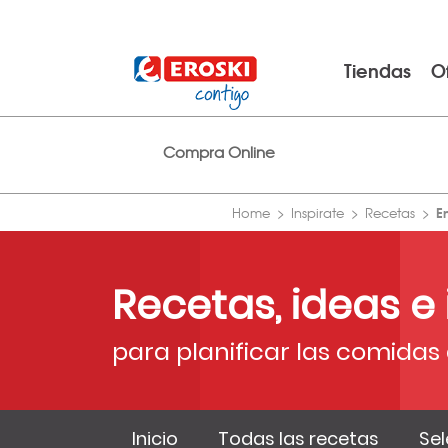
Tiendas
O
Compra Online
E
Home
Inspirate
Recetas
Recetas, ideas e
para planificar las comidas 
Inicio
Todas las recetas
Sel