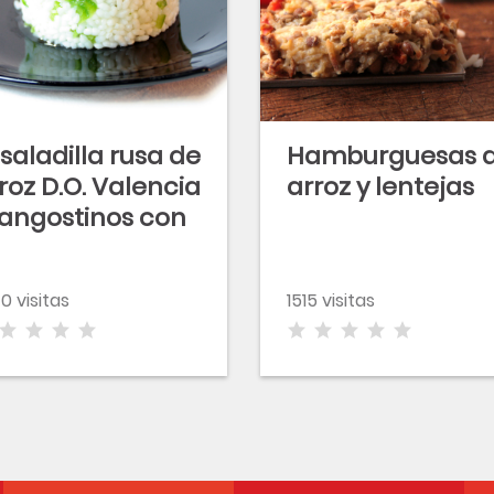
saladilla rusa de
Hamburguesas 
roz D.O. Valencia
arroz y lentejas
langostinos con
nagreta
uarnecida
0 visitas
1515 visitas