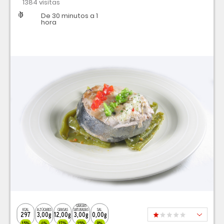
1384 visitas
Dificultad
Tiempo
De 30 minutos a 1
hora
GRASAS
KCAL
AZÚCARES
GRASAS
SATURADAS
SAL
297
3,00g
12,00g
3,00g
0,00g
15%
4%
17%
15%
8%