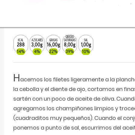
GRASAS
KCAL
AZÚCARES
GRASAS
SATURADAS
SAL
288
3,00g
16,00g
8,00g
1,00g
14%
4%
22%
39%
10%
H
acemos los filetes ligeramente a la planch
la cebolla y el diente de ajo, cortamos en fin
sartén con un poco de aceite de oliva. Cuan
agregamos los champiñones limpios y troce
(cuadraditos muy pequeños). Cuando el conj
ponemos a punto de sal, escurrimos del aceit