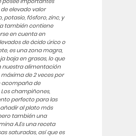
que posee importantes
 de elevado valor
 potasio, fósforo, zinc, y
roja también contiene
erse en cuenta en
levados de ácido úrico o
filete, es una zona magra,
ja baja en grasas, lo que
n nuestra alimentación
a máxima de 2 veces por
se acompaña de
 Los champiñones,
to perfecto para las
 añadir al plato más
, pero también una
amina A.Es una receta
s saturadas, así que es