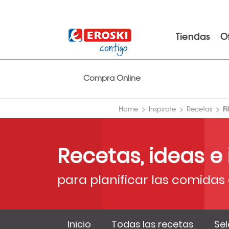
Tiendas
O
Compra Online
F
Home
Inspirate
Recetas
Recetas, ideas e
para planificar las comidas 
Inicio
Todas las recetas
Sel