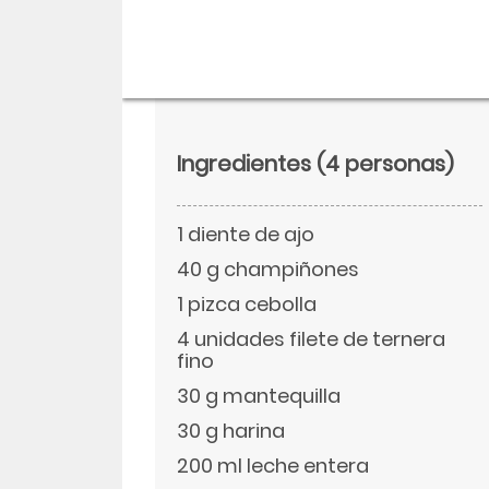
Ingredientes
(4 personas)
1 diente de ajo
40 g champiñones
1 pizca cebolla
4 unidades filete de ternera
Descargar
fino
30 g mantequilla
Facebook
30 g harina
200 ml leche entera
Twitter