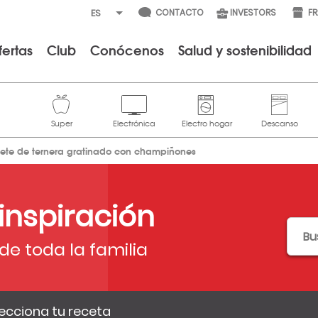
CONTACTO
INVESTORS
F
fertas
Club
Conócenos
Salud y sostenibilidad
ilete de ternera gratinado con champiñones
 inspiración
de toda la familia
ecciona tu receta