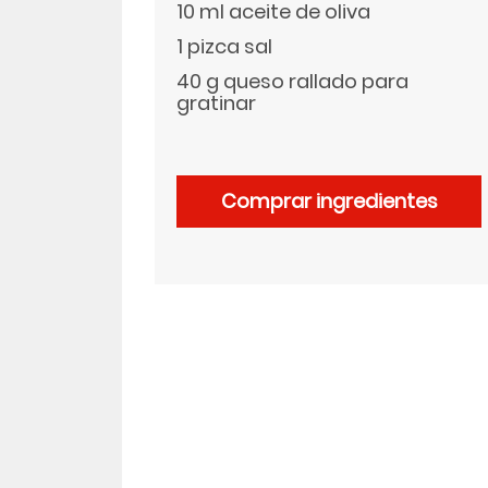
10 ml aceite de oliva
1 pizca sal
LinkedIn
40 g queso rallado para
gratinar
Comprar ingredientes