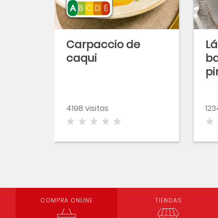
Carpaccio de
Lá
caqui
ba
pi
to
p
4198 visitas
123
COMPRA ONLINE
TIENDAS