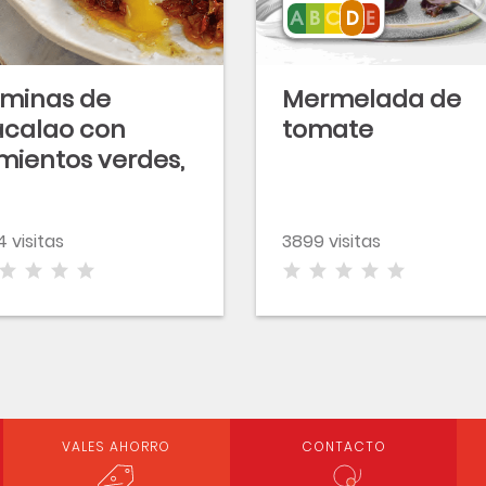
minas de
Mermelada de
calao con
tomate
mientos verdes,
mates y huevo
oché
4 visitas
3899 visitas
VALES AHORRO
CONTACTO