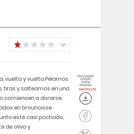
Para poder
a, vuelta y vuelta.Pelamos
añadir
como
favorito
as tiras y salteamos en una
do comiencen a dorarse,
ados en brounoisse
unto esté casi pochado,
e de oliva y