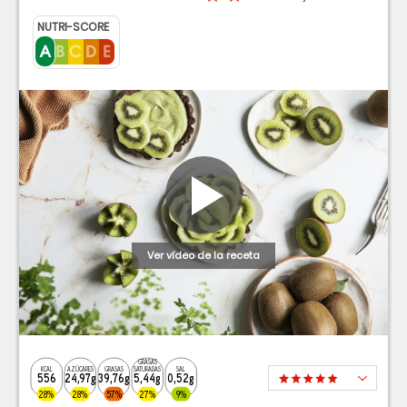
NUTRI-SCORE
Ver vídeo de la receta
GRASAS
KCAL
AZÚCARES
GRASAS
SATURADAS
SAL
556
24,97g
39,76g
5,44g
0,52g
28%
28%
57%
27%
9%