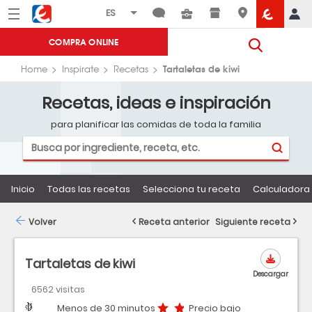
Menú
Eroski
COMPRA ONLINE
Tartaletas de kiwi
Home
Inspirate
Recetas
Recetas, ideas e inspiración
para planificar las comidas de toda la familia
Inicio
Todas las recetas
Selecciona tu receta
Calculadora 
Volver
Receta anterior
Siguiente receta
Tartaletas de kiwi
Descargar
6562 visitas
Dificultad
Tiempo
Precio bajo
Menos de 30 minutos
Precio bajo