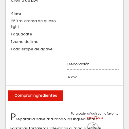
Crema de kiwi
4 kiwi
250 ml crema de queso
light
1 aguacate
1 zumo de lima
1 cda sirope de agave
Decoración
4 kiwi
Comprar ingredientes
P
Para poder añadir como favorito
reparar la base triturando los ingredientes.
Forrar las tartaletas y llevarlas al frigo. Preparar