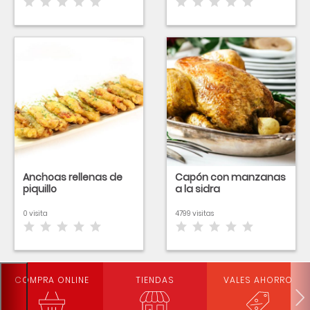
Anchoas rellenas de
Capón con manzanas
piquillo
a la sidra
0 visita
4799 visitas
COMPRA ONLINE
TIENDAS
VALES AHORRO