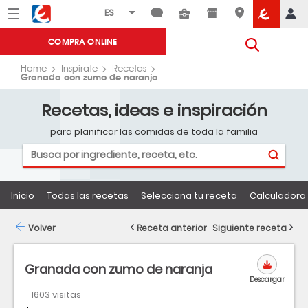
Menú
Eroski
COMPRA ONLINE
Home
Inspirate
Recetas
Granada con zumo de naranja
Recetas, ideas e inspiración
para planificar las comidas de toda la familia
Inicio
Todas las recetas
Selecciona tu receta
Calculadora 
Volver
Receta anterior
Siguiente receta
Granada con zumo de naranja
Descargar
1603 visitas