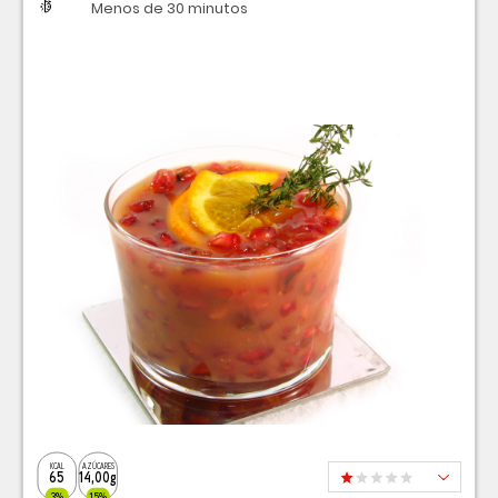
Dificultad
Tiempo
Menos de 30 minutos
KCAL
AZÚCARES
65
14,00g
3%
15%