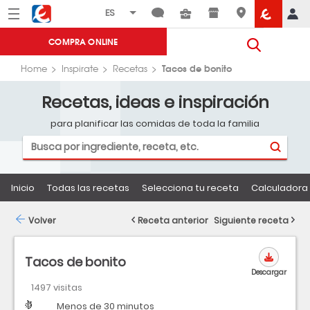
Menú
Eroski
COMPRA ONLINE
Tacos de bonito
Home
Inspirate
Recetas
Recetas, ideas e inspiración
para planificar las comidas de toda la familia
Inicio
Todas las recetas
Selecciona tu receta
Calculadora 
Volver
Receta anterior
Siguiente receta
Tacos de bonito
Descargar
1497 visitas
Dificultad
Tiempo
Menos de 30 minutos