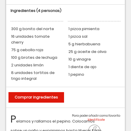
Ingredientes
(4 personas)
300 g bonito del norte
1 pizca pimienta
16 unidades tomate
1 pizca sal
cherry
5 g hierbabuena
75 g cebolla roja
25 g aceite de oliva
100 g brotes de lechuga
10 g vinagre
2 unidades limón
1 diente de ajo
8 unidades tortitas de
1 pepino
trigo integral
Comprar ingredientes
P
Para poder añadir como favorito
elamos y rallamos el pepino. Colocamos
sobre un paño y exprimimos hasta liberar todo