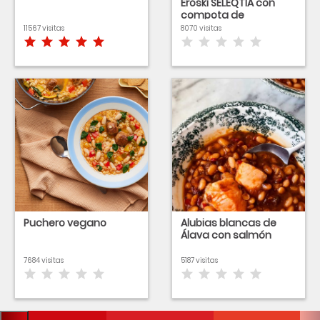
Eroski SELEQTIA con
compota de
manzana
11567 visitas
8070 visitas
Puchero vegano
Alubias blancas de
Álava con salmón
7684 visitas
5187 visitas