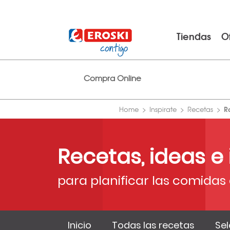
Tiendas
O
Compra Online
R
Home
Inspirate
Recetas
Recetas, ideas e
para planificar las comidas 
Inicio
Todas las recetas
Sel