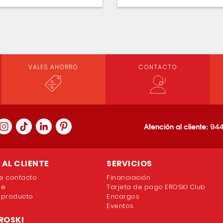
VALES AHORRO
CONTACTO
Atención al cliente:
944
AL CLIENTE
SERVICIOS
e contacto
Financiación
ne
Tarjeta de pago EROSKI Club
 producto
Encargos
Eventos
ROSKI