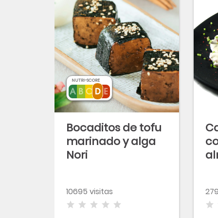
NUTRI-SCORE
Bocaditos de tofu
Ca
marinado y alga
co
Nori
al
pi
ca
10695 visitas
279
p