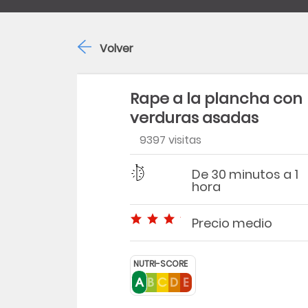
Volver
Rape a la plancha con
verduras asadas
9397 visitas
Dificultad
Tiempo
De 30 minutos a 1
hora
Precio medio
Precio medio
NUTRI-SCORE