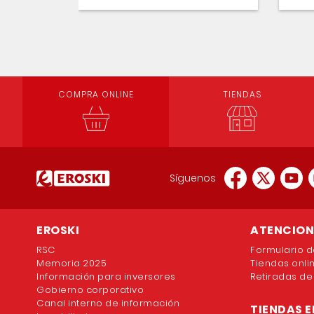
COMPRA ONLINE
TIENDAS
Síguenos
EROSKI
ATENCION 
RSC
Formulario d
Memoria 2025
Tiendas onli
Información para inversores
Retiradas de
Gobierno corporativo
Canal interno de información
TIENDAS E