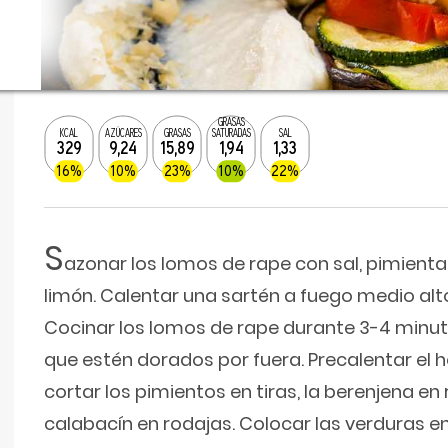
GRASAS
KCAL
AZÚCARES
GRASAS
SATURADAS
SAL
329
9,24
15,89
1,94
1,33
16%
10%
23%
10%
22%
S
azonar los lomos de rape con sal, pimient
limón. Calentar una sartén a fuego medio alto
Cocinar los lomos de rape durante 3-4 minut
que estén dorados por fuera. Precalentar el h
cortar los pimientos en tiras, la berenjena en 
calabacín en rodajas. Colocar las verduras 