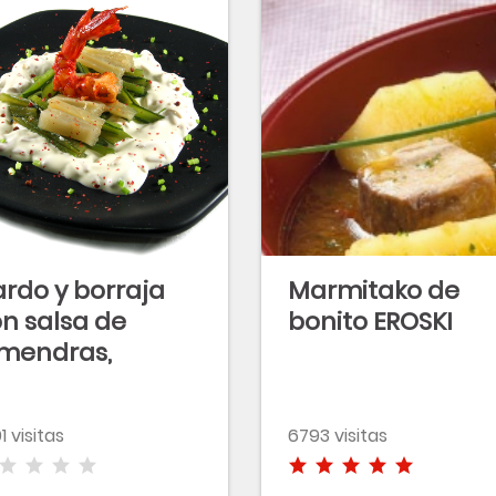
rdo y borraja
Marmitako de
n salsa de
bonito EROSKI
mendras,
ñones y
rabinero
1 visitas
6793 visitas
lancha