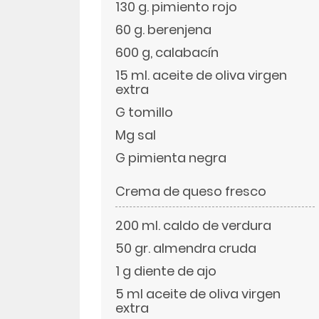
130 g. pimiento rojo
60 g. berenjena
LinkedIn
600 g, calabacín
15 ml. aceite de oliva virgen
extra
G tomillo
Mg sal
G pimienta negra
Crema de queso fresco
200 ml. caldo de verdura
50 gr. almendra cruda
1 g diente de ajo
5 ml aceite de oliva virgen
extra