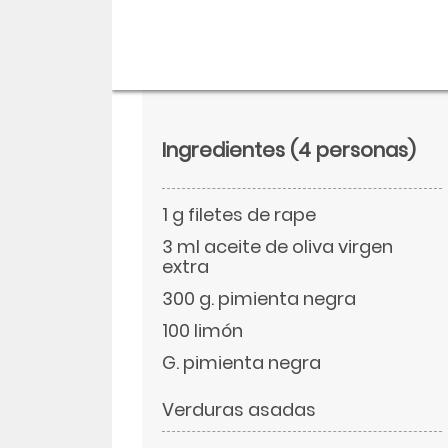
Ingredientes
(4 personas)
1 g filetes de rape
3 ml aceite de oliva virgen
extra
300 g. pimienta negra
Descargar
100 limón
G. pimienta negra
Facebook
Verduras asadas
Twitter