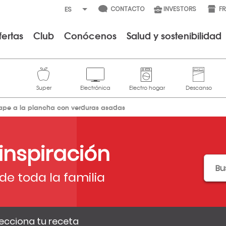
CONTACTO
INVESTORS
F
fertas
Club
Conócenos
Salud y sostenibilidad
ape a la plancha con verduras asadas
 inspiración
de toda la familia
ecciona tu receta