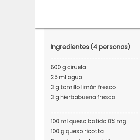
Ingredientes
(4 personas)
600 g ciruela
25 ml agua
3 g tomillo limón fresco
3 g hierbabuena fresca
Descargar
Facebook
100 ml queso batido 0% mg
100 g queso ricotta
Twitter