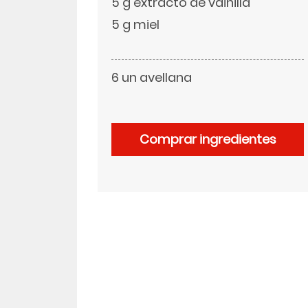
5 g extracto de vainilla
5 g miel
LinkedIn
6 un avellana
Comprar ingredientes