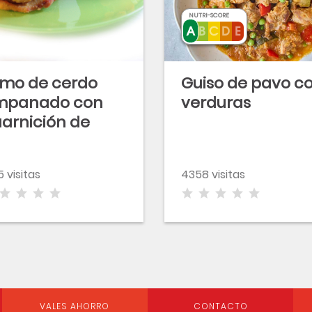
NUTRI-SCORE
mo de cerdo
Guiso de pavo c
mpanado con
verduras
arnición de
rduras
scaldadas
5 visitas
4358 visitas
VALES AHORRO
CONTACTO