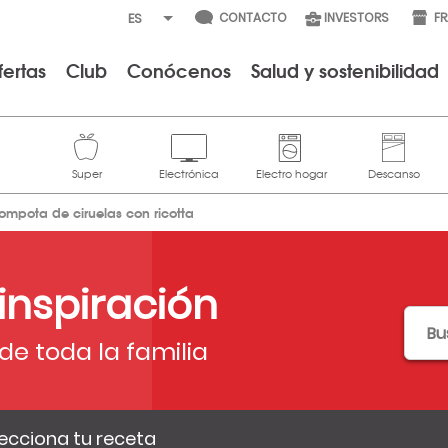
CONTACTO
INVESTORS
F
fertas
Club
Conócenos
Salud y sostenibilidad
ompota de ciruelas con ricotta
 inspiración
de toda la familia
ecciona tu receta