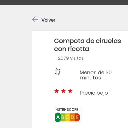
Volver
Compota de ciruelas
con ricotta
2079 visitas
Dificultad
Tiempo
Menos de 30
minutos
Precio bajo
Precio bajo
NUTRI-SCORE