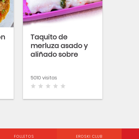
on
Taquito de
merluza asado y
aliñado sobre
guiso marinero de
cereal
5010 visitas
FOLLETOS
EROSKI CLUB