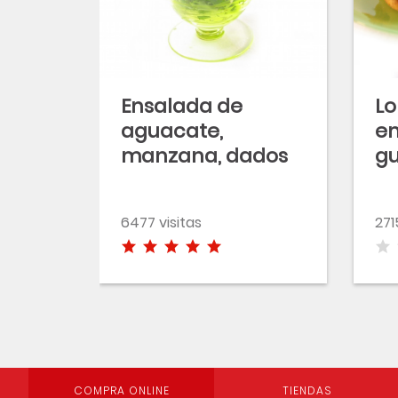
Ensalada de
Lo
aguacate,
e
manzana, dados
gu
de queso EROSKI
ve
Sannia y nueces
e
6477 visitas
271
con vinagreta
balsámica
COMPRA ONLINE
TIENDAS