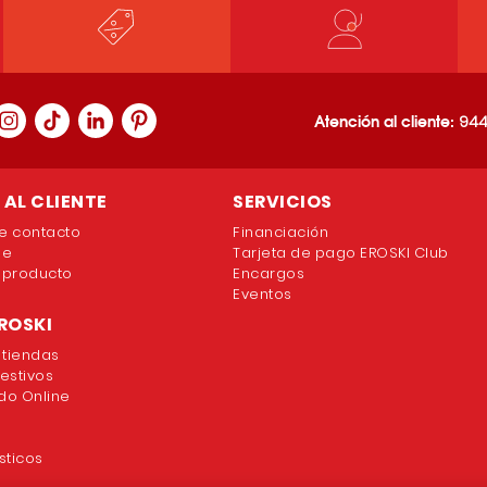
Atención al cliente:
944
AL CLIENTE
SERVICIOS
e contacto
Financiación
ne
Tarjeta de pago EROSKI Club
 producto
Encargos
Eventos
ROSKI
 tiendas
festivos
o Online
sticos