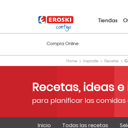
Tiendas
O
Compra Online
C
Home
Inspirate
Recetas
Recetas, ideas e
para planificar las comidas 
Inicio
Todas las recetas
Sel