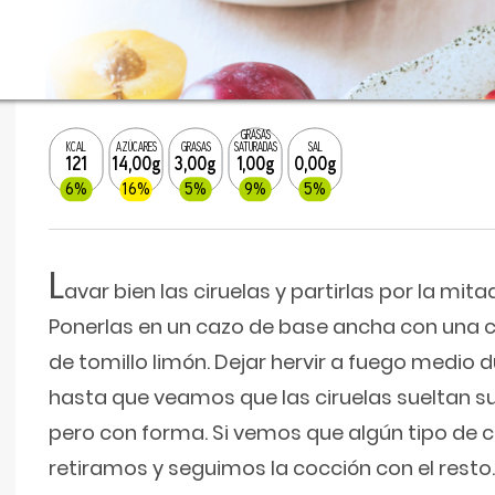
GRASAS
KCAL
AZÚCARES
GRASAS
SATURADAS
SAL
121
14,00g
3,00g
1,00g
0,00g
6%
16%
5%
9%
5%
L
avar bien las ciruelas y partirlas por la mita
Ponerlas en un cazo de base ancha con una c
de tomillo limón. Dejar hervir a fuego medio 
hasta que veamos que las ciruelas sueltan su
pero con forma. Si vemos que algún tipo de c
retiramos y seguimos la cocción con el resto