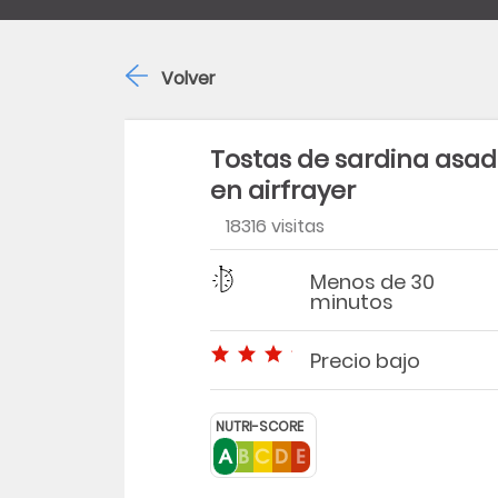
Volver
Tostas de sardina asa
en airfrayer
18316 visitas
Dificultad
Tiempo
Menos de 30
minutos
Precio bajo
Precio bajo
NUTRI-SCORE