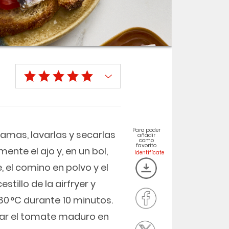
Para poder
camas, lavarlas y secarlas
añadir
como
favorito
mente el ajo y, en un bol,
, el comino en polvo y el
stillo de la airfryer y
180 °C durante 10 minutos.
rtar el tomate maduro en