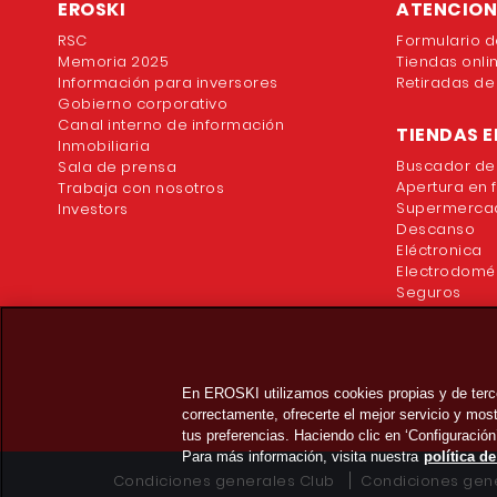
EROSKI
ATENCION 
RSC
Formulario d
Memoria 2025
Tiendas onli
Información para inversores
Retiradas de
Gobierno corporativo
Canal interno de información
TIENDAS E
Inmobiliaria
Buscador de
Sala de prensa
Apertura en 
Trabaja con nosotros
Supermercad
Investors
Descanso
Eléctronica
Electrodomé
Seguros
En EROSKI utilizamos cookies propias y de terc
correctamente, ofrecerte el mejor servicio y mo
tus preferencias. Haciendo clic en ‘Configuración
Para más información, visita nuestra
política d
Condiciones generales Club
Condiciones gene