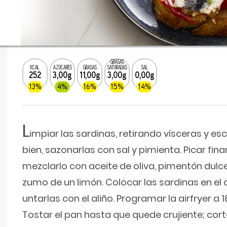
GRASAS
KCAL
AZÚCARES
GRASAS
SATURADAS
SAL
252
3,00g
11,00g
3,00g
0,00g
13%
4%
16%
15%
14%
L
impiar las sardinas, retirando vísceras y es
bien, sazonarlas con sal y pimienta. Picar fina
mezclarlo con aceite de oliva, pimentón dulce
zumo de un limón. Colocar las sardinas en el ce
untarlas con el aliño. Programar la airfryer a 
Tostar el pan hasta que quede crujiente; co