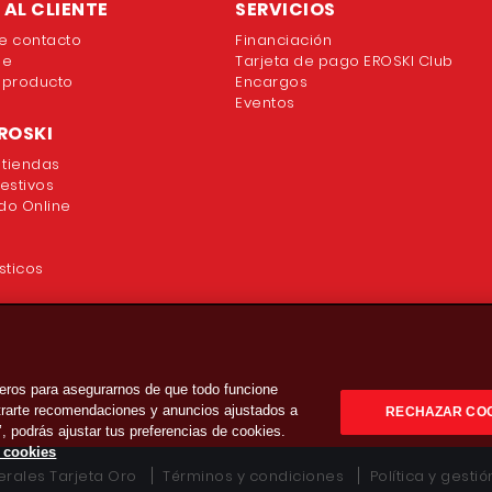
AL CLIENTE
SERVICIOS
e contacto
Financiación
ne
Tarjeta de pago EROSKI Club
 producto
Encargos
Eventos
ROSKI
 tiendas
festivos
o Online
sticos
eros para asegurarnos de que todo funcione
strarte recomendaciones y anuncios ajustados a
RECHAZAR CO
’, podrás ajustar tus preferencias de cookies.
e cookies
rales Tarjeta Oro
Términos y condiciones
Política y gesti