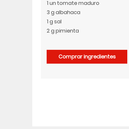
1 un tomate maduro
3 g albahaca
LinkedIn
1 g sal
2 g pimienta
Comprar ingredientes