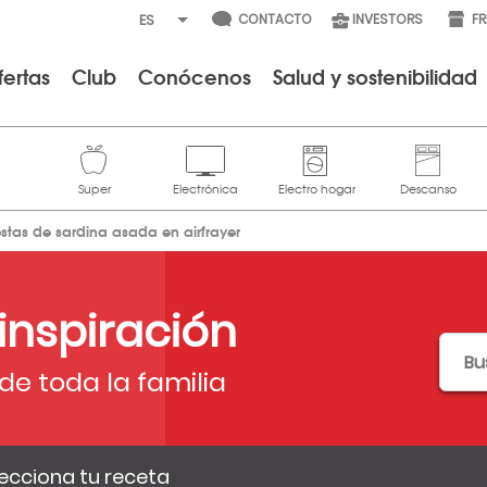
CONTACTO
INVESTORS
F
fertas
Club
Conócenos
Salud y sostenibilidad
ostas de sardina asada en airfrayer
 inspiración
de toda la familia
ecciona tu receta