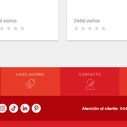
9 visitas
3468 visitas
VALES AHORRO
CONTACTO
Atención al cliente:
944