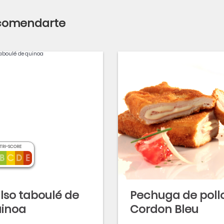
ecomendarte
TRI-SCORE
lso taboulé de
Pechuga de poll
inoa
Cordon Bleu