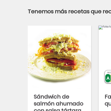
Tenemos más recetas que r
NU
Sándwich de
Fa
salmón ahumado
qu
con salsa tártara