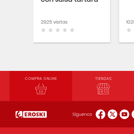
con pan de molde
familiar
2925 visitas
102
COMPRA ONLINE
TIENDAS
Síguenos