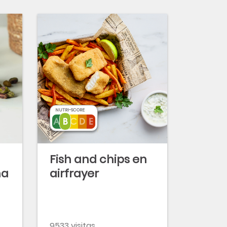
NUTRI-SCORE
Fish and chips en
na
airfrayer
9533 visitas