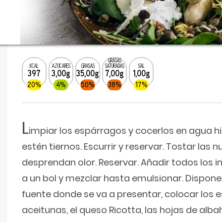
GRASAS
KCAL
AZÚCARES
GRASAS
SATURADAS
SAL
397
3,00g
35,00g
7,00g
1,00g
20%
4%
50%
38%
17%
L
impiar los espárragos y cocerlos en agua h
estén tiernos. Escurrir y reservar. Tostar las
desprendan olor. Reservar. Añadir todos los i
a un bol y mezclar hasta emulsionar. Disponer
fuente donde se va a presentar, colocar los e
aceitunas, el queso Ricotta, las hojas de alb