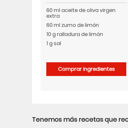
60 ml aceite de oliva virgen
LinkedIn
extra
60 ml zumo de limón
10 g ralladura de limón
1 g sal
Comprar ingredientes
Tenemos más recetas que r