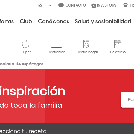
CONTACTO
INVESTORS
F
fertas
Club
Conócenos
Salud y sostenibilidad
nsalada de espárragos
 inspiración
de toda la familia
ecciona tu receta