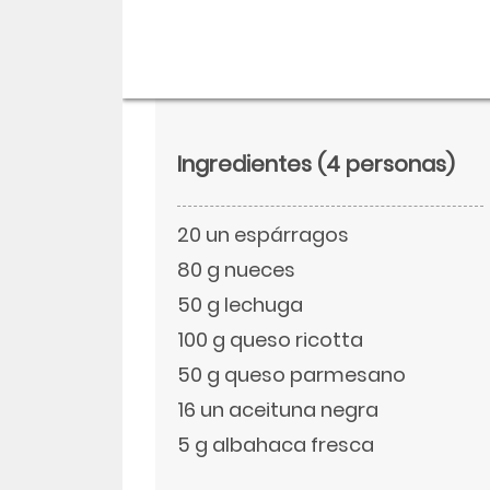
Ingredientes
(4 personas)
20 un espárragos
80 g nueces
50 g lechuga
100 g queso ricotta
Descargar
50 g queso parmesano
Facebook
16 un aceituna negra
5 g albahaca fresca
Twitter