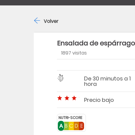
Volver
Ensalada de espárrago
1897 visitas
Región
Dificultad
Tiempo
De 30 minutos a 1
hora
Precio bajo
Precio bajo
NUTRI-SCORE