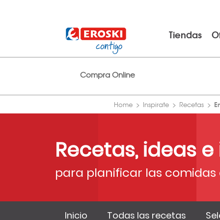
Tiendas
O
Compra Online
E
Home
Inspirate
Recetas
Recetas, ideas e
para planificar las comidas 
Inicio
Todas las recetas
Sel