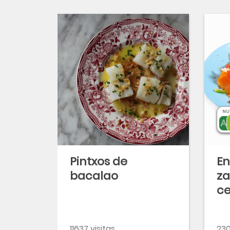
NU
Pintxos de
En
bacalao
za
ce
pi
11637 visitas
230