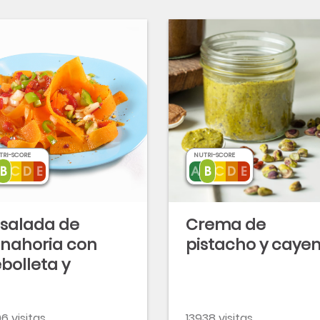
TRI-SCORE
NUTRI-SCORE
salada de
Crema de
nahoria con
pistacho y caye
bolleta y
mientos
6 visitas
13938 visitas