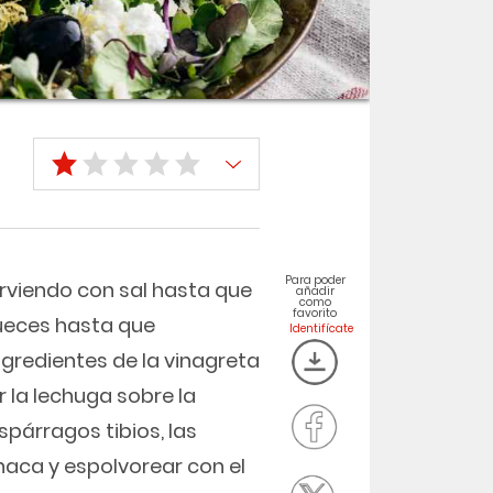
Para poder
irviendo con sal hasta que
añadir
como
favorito
 nueces hasta que
ngredientes de la vinagreta
 la lechuga sobre la
spárragos tibios, las
ahaca y espolvorear con el