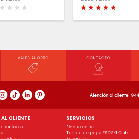
VALES AHORRO
CONTACTO
Atención al cliente:
944
AL CLIENTE
SERVICIOS
e contacto
Financiación
ne
Tarjeta de pago EROSKI Club
 producto
Encargos