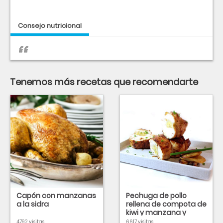
Consejo nutricional
Tenemos más recetas que recomendarte
Capón con manzanas
Pechuga de pollo
a la sidra
rellena de compota de
kiwi y manzana y
vinagreta de café
4792 visitas
6617 visitas