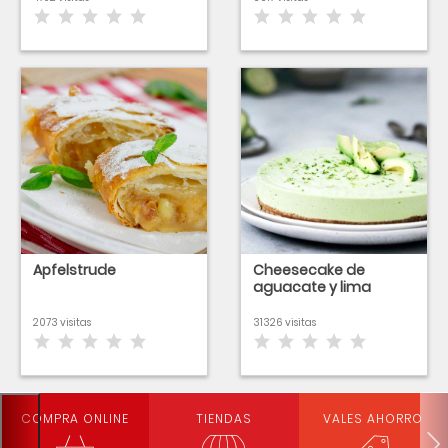
Apfelstrude
Cheesecake de
aguacate y lima
2073 visitas
31326 visitas
COMPRA ONLINE
TIENDAS
VALES AHORRO