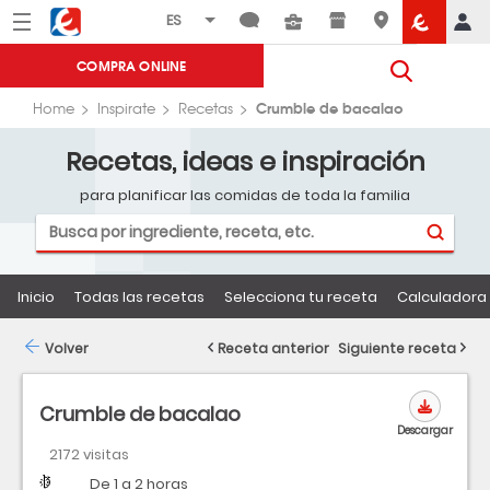
Menú
Eroski
COMPRA ONLINE
Crumble de bacalao
Home
Inspirate
Recetas
Recetas, ideas e inspiración
para planificar las comidas de toda la familia
Inicio
Todas las recetas
Selecciona tu receta
Calculadora 
Volver
Receta anterior
Siguiente receta
Crumble de bacalao
Descargar
2172 visitas
Dificultad
Tiempo
De 1 a 2 horas