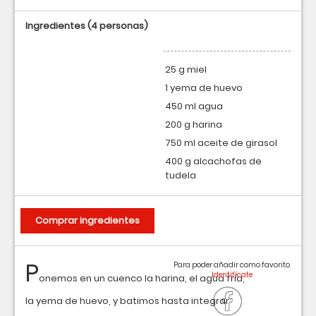
Ingredientes
(4 personas)
25 g miel
1 yema de huevo
450 ml agua
200 g harina
750 ml aceite de girasol
400 g alcachofas de
tudela
Comprar ingredientes
P
Para poder añadir como favorito
onemos en un cuenco la harina, el agua fría,
la yema de huevo, y batimos hasta integrar