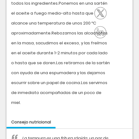
todos los ingredientes.Ponemos en una sartén
el aceite a fuego medio-alto hasta que
alcance una temperatura de unos 200 ºC
aproximadamente.Rebozamos las alcachofas
en la masa, sacudimos el exceso, y las freímos
en el aceite durante 1-2 minutos por cada lado
o hasta que se doren.Las retiramos de la sartén
con ayuda de una espumadera y las dejamos
escurrir sobre un papel de cocina.Las servimos
de inmediato acompañadas de un poco de
miel.
Consejo nutricional
La tempura es una fritura rápida, un par de