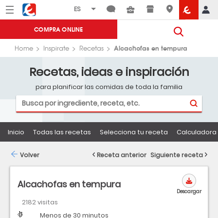
Menú
Eroski
COMPRA ONLINE
Alcachofas en tempura
Home
Inspirate
Recetas
Recetas, ideas e inspiración
para planificar las comidas de toda la familia
Inicio
Todas las recetas
Selecciona tu receta
Calculadora 
Volver
Receta anterior
Siguiente receta
Alcachofas en tempura
Descargar
2182 visitas
Dificultad
Tiempo
Menos de 30 minutos