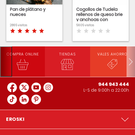
Pan de plátano y
Cogollos de Tudela
nueces
rellenos de queso brie
y anchoas con
vinagreta de fresas
2865 visitas
5605 visitas
EROSKI NATUR
COMPRA ONLINE
TIENDAS
VALES AHORRO
944 943 444
L-S de 9:00h a 22:00h
EROSKI