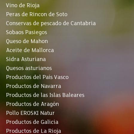
Vino de Rioja
Peras de Rincon de Soto
Conservas de pescado de Cantabria
Sobaos Pasiegos
Queso de Mahon
Aceite de Mallorca
Sidra Asturiana
Quesos asturianos
Productos del País Vasco
Productos de Navarra
Productos de las Islas Baleares
Productos de Aragón
Pollo EROSKI Natur
Productos de Galicia
Productos de La Rioja