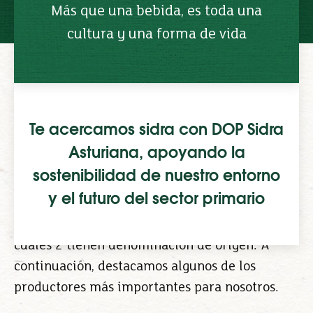
Más que una bebida, es toda una
cultura y una forma de vida
Porque es bueno que sea de aquí, en el último
Te acercamos sidra con DOP Sidra
año hemos vendido
cerca de 300.000 litros de
Asturiana, apoyando la
sidra asturiana en nuestras tiendas.
Podemos
sostenibilidad de nuestro entorno
ofrecerte una amplia gama de sidra
de 12
y el futuro del sector primario
marcas diferentes,
fruto de una larga y
estrecha relación con 7 productores de las
cuales 2 tienen denominación de origen. A
continuación, destacamos algunos de los
productores más importantes para nosotros.