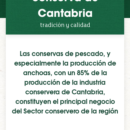
Cantabria
tradición y calidad
Tierra marinera y de tradición pesquera,
Las conservas de pescado, y
forman parte de su historia emblemáticas
especialmente la producción de
conserveras de prestigio internacional que han
anchoas, con un 85% de la
sabido modernizarse sin perder su saber hacer
producción de la industria
y su respeto a la materia prima y al mar.
La
conservera de Cantabria,
producción de anchoa está concentrada en
constituyen el principal negocio
Cantabria
más que en ningún otro lugar de
del Sector conservero de la región
España (con una cuota del 78,2% de empresas),
en un grupo de 61 firmas ubicadas
principalmente en las localidades de Santoña,