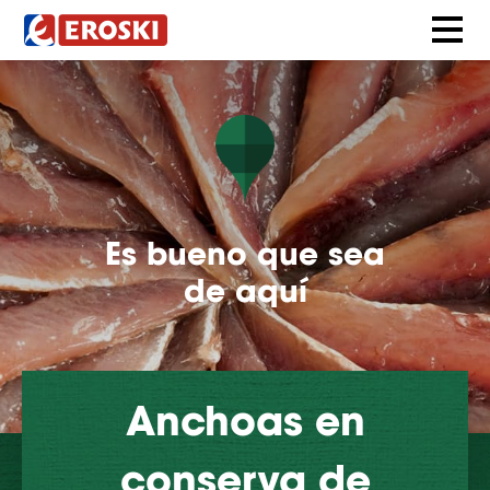
Es bueno que sea
de aquí
Anchoas en
conserva de