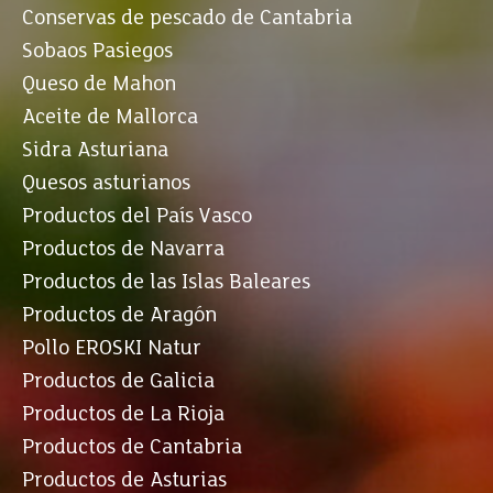
Conservas de pescado de Cantabria
Sobaos Pasiegos
Queso de Mahon
Aceite de Mallorca
Sidra Asturiana
Quesos asturianos
Productos del País Vasco
Productos de Navarra
Productos de las Islas Baleares
Productos de Aragón
Pollo EROSKI Natur
Productos de Galicia
Productos de La Rioja
Productos de Cantabria
Productos de Asturias