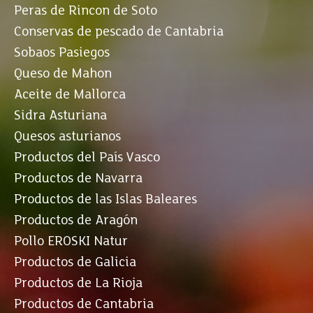
Peras de Rincon de Soto
Conservas de pescado de Cantabria
Sobaos Pasiegos
Queso de Mahon
Aceite de Mallorca
Sidra Asturiana
Quesos asturianos
Productos del País Vasco
Productos de Navarra
Productos de las Islas Baleares
Productos de Aragón
Pollo EROSKI Natur
Productos de Galicia
Productos de La Rioja
Productos de Cantabria