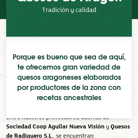
Tradición y calidad
Aragón es tierra de tradición quesera
, con
Porque es bueno que sea de aquí,
muchas variedades que han sido grandes
te ofrecemos gran variedad de
embajadoras de esta Comunidad a nivel
quesos aragoneses elaborados
mundial. En EROSKI te ofrecemos una amplia
por productores de la zona con
gama de quesos aragoneses, muchos de los
recetas ancestrales
cuales los comercializamos también fuera de
Aragón, en el resto de nuestra red comercial.
Entre nuestros proveedores, además de
Sociedad Coop Aguilar Nueva Visión
y
Quesos
de Radiquero S.L
., se encuentran: