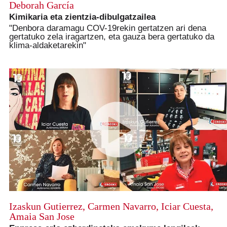
Deborah García
Kimikaria eta zientzia-dibulgatzailea
"Denbora daramagu COV-19rekin gertatzen ari dena
gertatuko zela iragartzen, eta gauza bera gertatuko da
klima-aldaketarekin"
Izaskun Gutierrez, Carmen Navarro, Iciar Cuesta,
Amaia San Jose