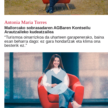
Antonia Maria Torres
Mallorcako sobrasadaren AGBaren Kontseilu
Arautzaileko kudeatzailea
“Turismoa oinarrizkoa da uharteen garapenerako, baina
esan beharra dago: ez gara hondartzak eta klima ona
besterik ez.”