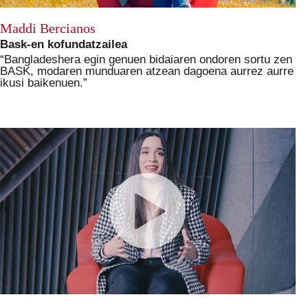
Maddi Bercianos
Bask-en kofundatzailea
“Bangladeshera egin genuen bidaiaren ondoren sortu zen
BASK, modaren munduaren atzean dagoena aurrez aurre
ikusi baikenuen.”