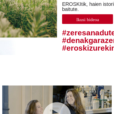
EROSKItik, haien istor
baitute.
Ikusi bideoa
#zeresanadu
#denakgaraz
#eroskizureki