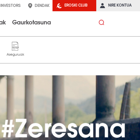
EROSKI CLUB
NIRE KONTUA
INVESTORS
DENDAK
tak
Gaurkotasuna