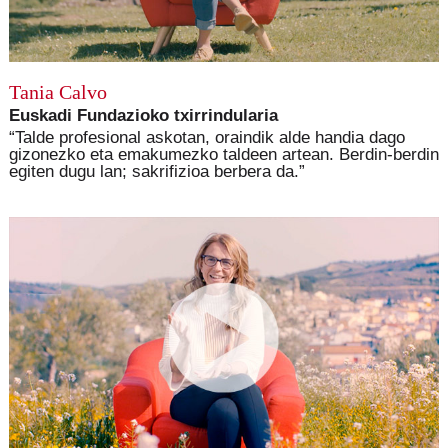
Tania Calvo
Euskadi Fundazioko txirrindularia
“Talde profesional askotan, oraindik alde handia dago
gizonezko eta emakumezko taldeen artean. Berdin-berdin
egiten dugu lan; sakrifizioa berbera da.”