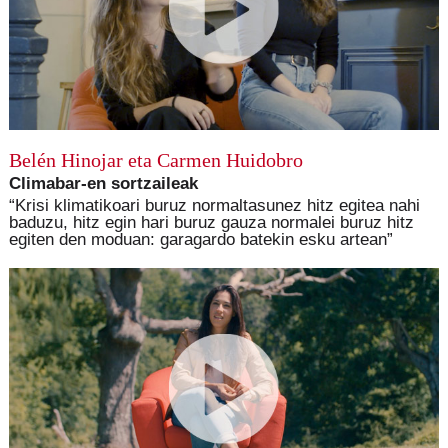
Belén Hinojar eta Carmen Huidobro
Climabar-en sortzaileak
“Krisi klimatikoari buruz normaltasunez hitz egitea nahi
baduzu, hitz egin hari buruz gauza normalei buruz hitz
egiten den moduan: garagardo batekin esku artean”