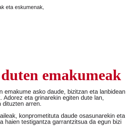
nak eta eskumenak,
 duten emakumeak
en emakume asko daude, bizitzan eta lanbidean
 Adorez eta grinarekin egiten dute lan,
n dituzten arren.
tzaileak, konprometituta daude osasunarekin eta
a haien testigantza garrantzitsua da egun bizi