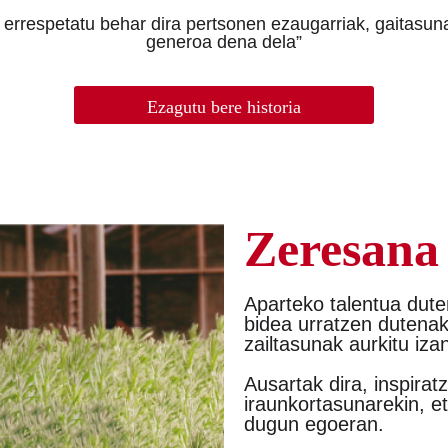
n errespetatu behar dira pertsonen ezaugarriak, gaitasu
generoa dena dela”
Ezagutu bere historia
Zeresana
Aparteko talentua dut
bidea urratzen dutenak.
zailtasunak aurkitu iza
Ausartak dira, inspira
iraunkortasunarekin, et
dugun egoeran.