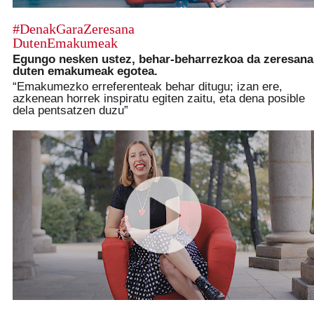
#DenakGaraZeresana
DutenEmakumeak
Egungo nesken ustez, behar-beharrezkoa da zeresana
duten emakumeak egotea.
“Emakumezko erreferenteak behar ditugu; izan ere,
azkenean horrek inspiratu egiten zaitu, eta dena posible
dela pentsatzen duzu”