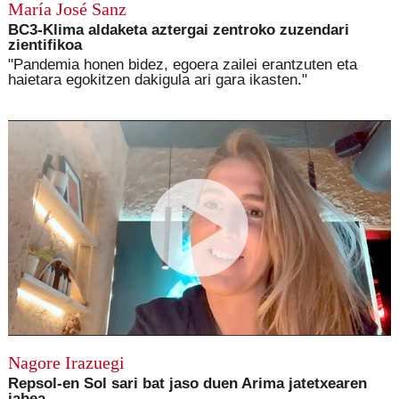
María José Sanz
BC3-Klima aldaketa aztergai zentroko zuzendari
zientifikoa
"Pandemia honen bidez, egoera zailei erantzuten eta
haietara egokitzen dakigula ari gara ikasten."
Nagore Irazuegi
Repsol-en Sol sari bat jaso duen Arima jatetxearen
jabea