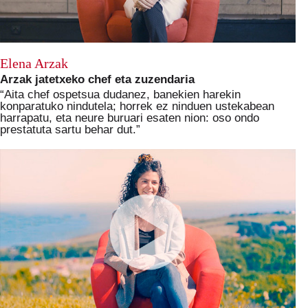
Elena Arzak
Arzak jatetxeko chef eta zuzendaria
“Aita chef ospetsua dudanez, banekien harekin
konparatuko nindutela; horrek ez ninduen ustekabean
harrapatu, eta neure buruari esaten nion: oso ondo
prestatuta sartu behar dut.”