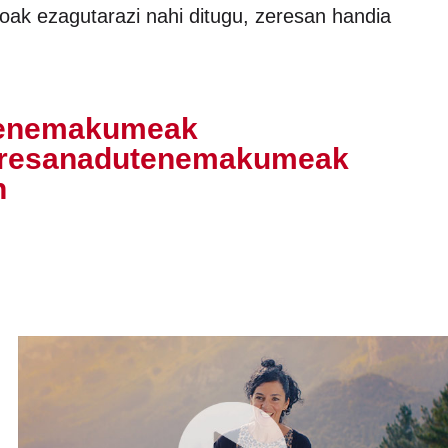
ioak ezagutarazi nahi ditugu, zeresan handia
tenemakumeak
eresanadutenemakumeak
n