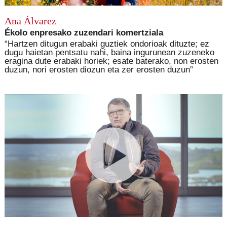
Ana Álvarez
Ékolo enpresako zuzendari komertziala
“Hartzen ditugun erabaki guztiek ondorioak dituzte; ez
dugu haietan pentsatu nahi, baina ingurunean zuzeneko
eragina dute erabaki horiek; esate baterako, non erosten
duzun, nori erosten diozun eta zer erosten duzun”