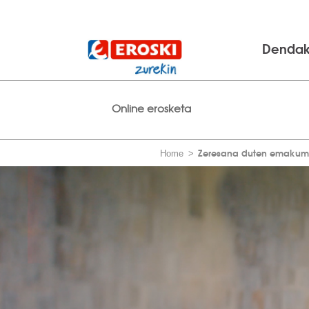
Denda
Online erosketa
Zeresana duten emaku
Home