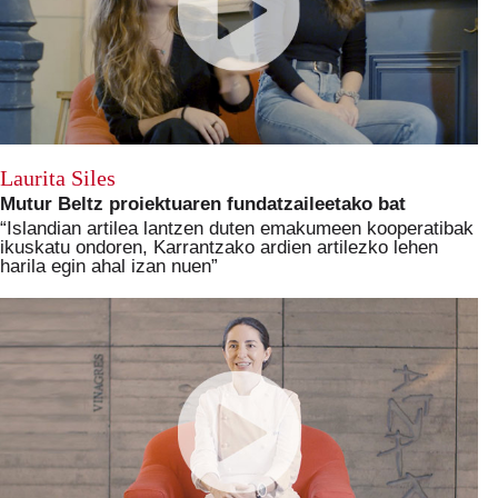
Laurita Siles
Mutur Beltz proiektuaren fundatzaileetako bat
“Islandian artilea lantzen duten emakumeen kooperatibak
ikuskatu ondoren, Karrantzako ardien artilezko lehen
harila egin ahal izan nuen”