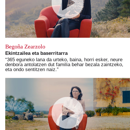
Begoña Zearzolo
Ekintzailea eta baserritarra
“365 eguneko lana da urteko, baina, horri esker, neure
denbora antolatzen dut familia behar bezala zaintzeko,
eta ondo sentitzen naiz.”