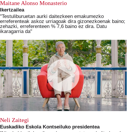
Maitane Alonso Monasterio
Ikertzailea
"Testuliburuetan aurki daitezkeen emakumezko
erreferenteak askoz urriagoak dira gizonezkoenak baino;
zehazki, erreferenteen % 7,6 baino ez dira. Datu
ikaragarria da"
Neli Zaitegi
Euskadiko Eskola Kontseiluko presidentea