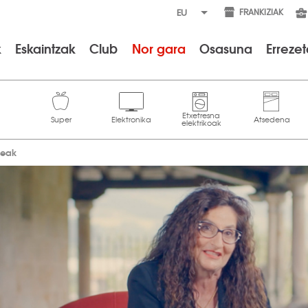
FRANKIZIAK
k
Eskaintzak
Club
Nor gara
Osasuna
Erreze
meak