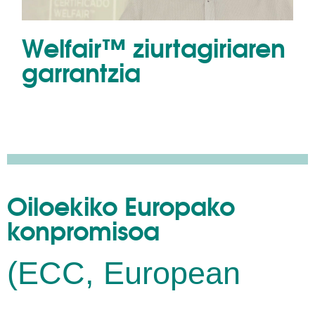
Welfair™ ziurtagiriaren
garrantzia
Oiloekiko Europako
konpromisoa
(ECC, European