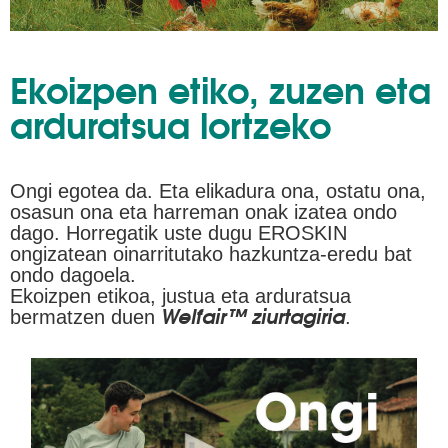
Ekoizpen etiko, zuzen eta
arduratsua lortzeko
Ongi egotea da. Eta elikadura ona, ostatu ona,
osasun ona eta harreman onak izatea ondo
dago. Horregatik uste dugu EROSKIN
ongizatean oinarritutako hazkuntza-eredu bat
ondo dagoela.
Ekoizpen etikoa, justua eta arduratsua
Welfair™ ziurtagiria
bermatzen duen
.