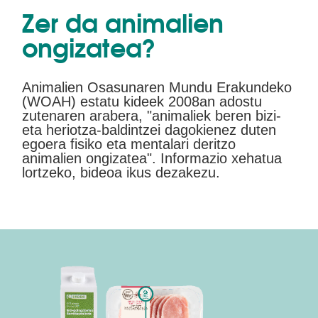
Zer da animalien
ongizatea?
Animalien Osasunaren Mundu Erakundeko
(WOAH) estatu kideek 2008an adostu
zutenaren arabera, "animaliek beren bizi-
eta heriotza-baldintzei dagokienez duten
egoera fisiko eta mentalari deritzo
animalien ongizatea". Informazio xehatua
lortzeko, bideoa ikus dezakezu.