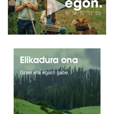
Elikadura ona
Gose eta egarri gabe.