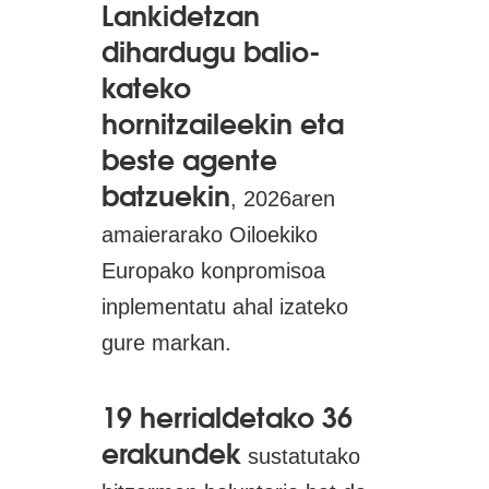
Lankidetzan
dihardugu balio-
kateko
hornitzaileekin eta
beste agente
batzuekin
, 2026aren
amaierarako Oiloekiko
Europako konpromisoa
inplementatu ahal izateko
gure markan.
19 herrialdetako 36
erakundek
sustatutako