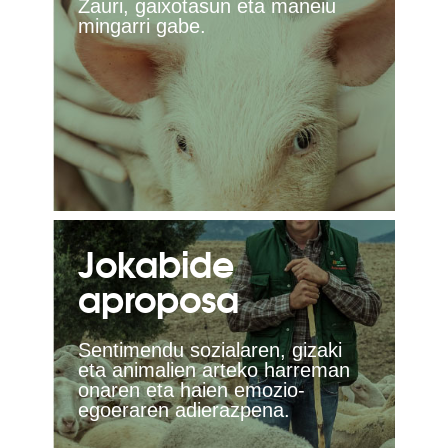
Zauri, gaixotasun eta maneiu
mingarri gabe.
Jokabide
aproposa
Sentimendu sozialaren, gizaki
eta animalien arteko harreman
onaren eta haien emozio-
egoeraren adierazpena.