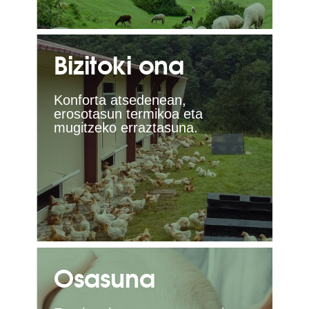
Bizitoki ona
Konforta atsedenean,
erosotasun termikoa eta
mugitzeko erraztasuna.
Osasuna