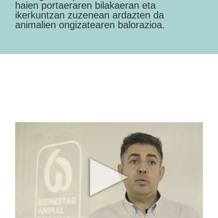
haien portaeraren bilakaeran eta
ikerkuntzan zuzenean ardazten da
animalien ongizatearen balorazioa.