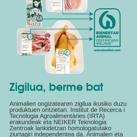
Zigilua, berme bat
Animalien ongizatearen zigilua ikusiko duzu
produktuen ontzietan. Institut de Recerca i
Tecnologia Agroalimentàries (IRTA)
erakundeak eta NEIKER Teknologia
Zentroak lankidetzan homologatutako
ziurtagiri independentea da. Animalien eta