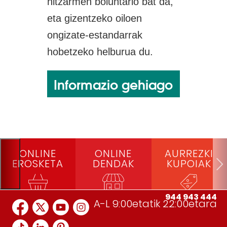
hitzarmen boluntario bat da,
eta gizentzeko oiloen
ongizate-estandarrak
hobetzeko helburua du.
Informazio gehiago
ONLINE
ONLINE
AURREZKI
EROSKETA
DENDAK
KUPOIAK
944 943 444
A-L 9:00etatik 22:00etara