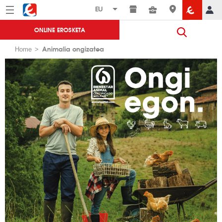
Menú
Eroski
ONLINE EROSKETA
Animalia ongizatea
Home