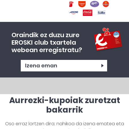
Hemen apuntatu:
Informazio gehiago:
Oraindik ez duzu zure
EROSKI club txartela
webean erregistratu?
Izena eman
Aurrezki-kupoiak zuretzat
bakarrik
Oso erraz lortzen dira; nahikoa da izena ematea eta