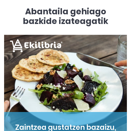
Abantaila gehiago
bazkide izateagatik
Zaintzea gustatzen bazaizu,