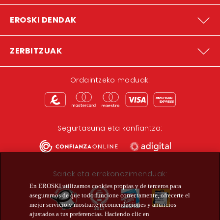
EROSKI DENDAK
ZERBITZUAK
Ordaintzeko moduak:
Segurtasuna eta konfiantza:
Sariak eta errekonozimenduak:
En EROSKI utilizamos cookies propias y de terceros para
asegurarnos de que todo funcione correctamente, ofrecerte el
mejor servicio y mostrarte recomendaciones y anuncios
ajustados a tus preferencias. Haciendo clic en