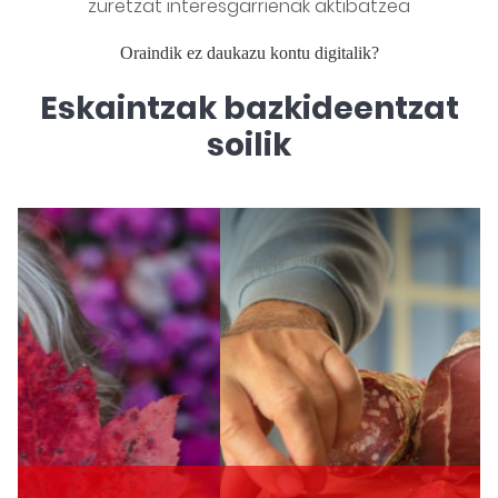
zuretzat interesgarrienak aktibatzea
Oraindik ez daukazu kontu digitalik?
Eskaintzak bazkideentzat
soilik