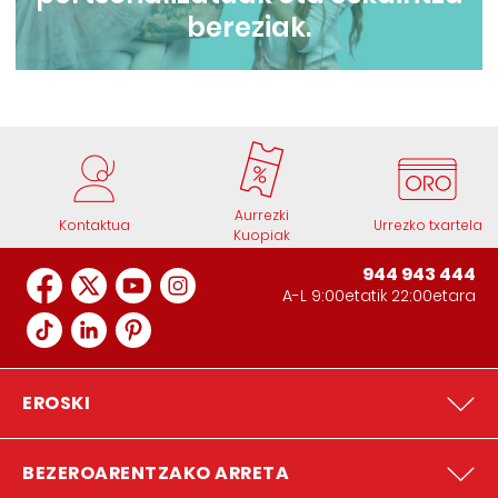
bereziak.
Aurrezki
Kontaktua
Urrezko txartela
Kuopiak
944 943 444
A-L 9:00etatik 22:00etara
EROSKI
BEZEROARENTZAKO ARRETA