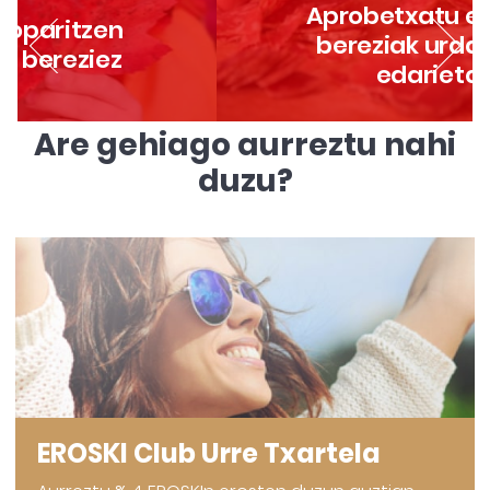
Aprobetxatu eskaintza
bereziak urdaitegian,
edarietan…
Are gehiago aurreztu nahi
duzu?
EROSKI Club Urre Txartela