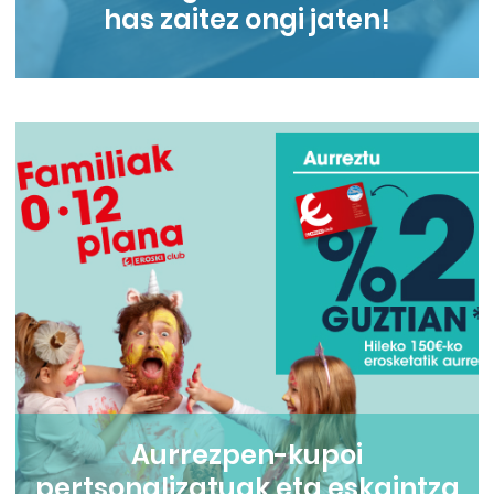
has zaitez ongi jaten!
Aurrezpen-kupoi
pertsonalizatuak eta eskaintza