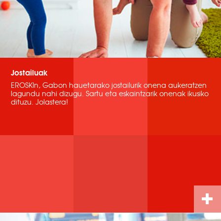
Jostailuak
EROSKIn, Gabon hauetarako jostailurik onena aukeratzen
lagundu nahi dizugu. Sartu eta eskaintzarik onenak ikusiko
dituzu. Jolastera!