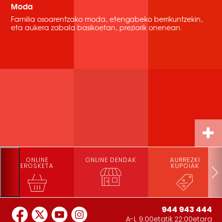
Moda
Familia osoarentzako moda, etengabeko berrikuntzekin,
eta aukera zabala basikoetan, preziorik onenean.
ONLINE
ONLINE DENDAK
AURREZKI
EROSKETA
KUPOIAK
944 943 444
A-L 9:00etatik 22:00etara