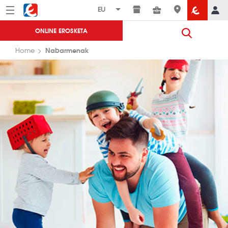
Menú
Eroski
ONLINE EROSKETA
Nabarmenak
Home