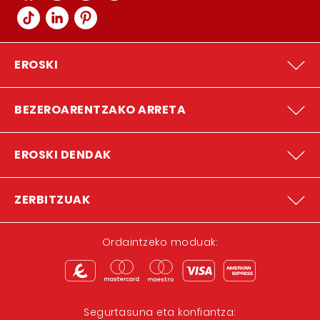
EROSKI
BEZEROARENTZAKO ARRETA
EROSKI DENDAK
ZERBITZUAK
Ordaintzeko moduak:
Segurtasuna eta konfiantza: