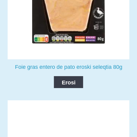
Foie gras entero de pato eroski seleqtia 80g
Erosi