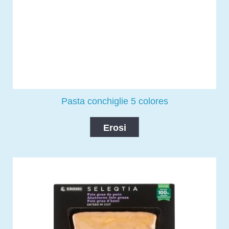
Pasta conchiglie 5 colores
Erosi