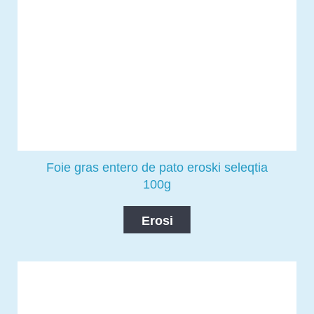
Foie gras entero de pato eroski seleqtia
100g
Erosi