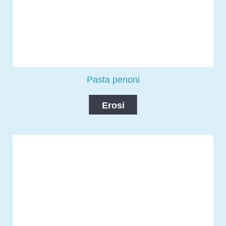
Pasta penoni
Erosi