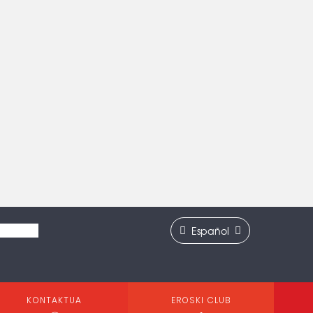
KONTAKTUA
EROSKI CLUB