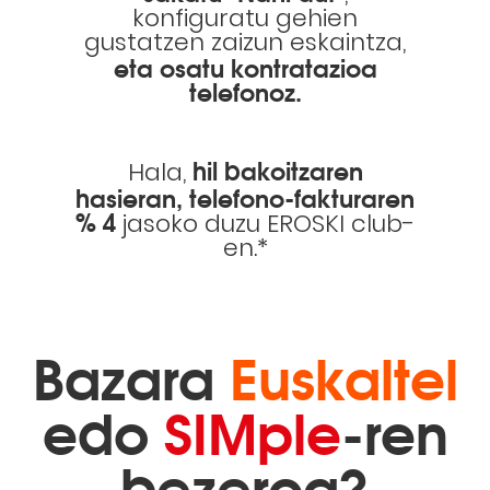
konfiguratu gehien
gustatzen zaizun eskaintza,
eta osatu kontratazioa
telefonoz.
hil bakoitzaren
Hala,
hasieran, telefono-fakturaren
% 4
jasoko duzu EROSKI club-
en.*
Bazara
Euskaltel
edo
SIMple
-ren
bezeroa?