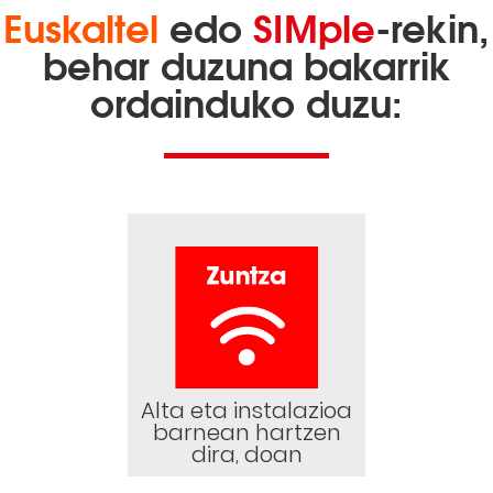
Euskaltel
edo
SIMple
-rekin,
behar duzuna bakarrik
ordainduko duzu:
Alta eta instalazioa
barnean hartzen
dira, doan