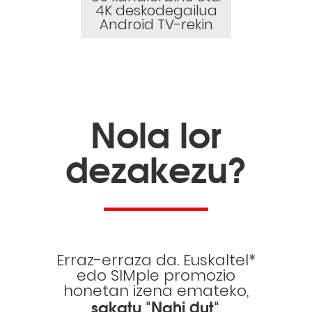
4K deskodegailua
Android TV-rekin
Nola lor
dezakezu?
Erraz-erraza da. Euskaltel*
edo SIMple promozio
honetan izena emateko,
sakatu "Nahi dut"
,