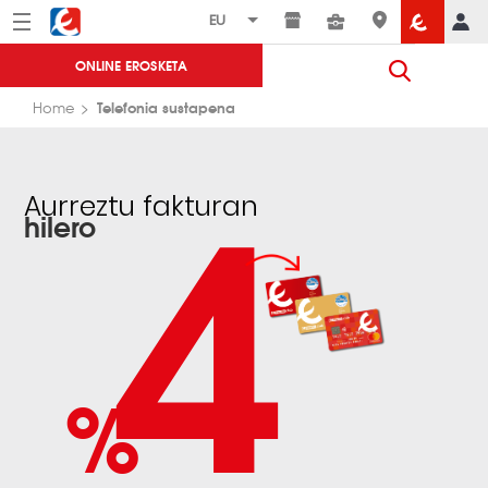
Menú
Eroski
ONLINE EROSKETA
4
Telefonia sustapena
Home
Aurreztu fakturan
hilero
%