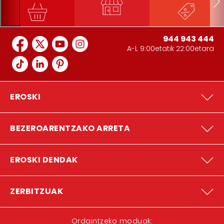
944 943 444
A-L 9:00etatik 22:00etara
EROSKI
BEZEROARENTZAKO ARRETA
EROSKI DENDAK
ZERBITZUAK
Ordaintzeko moduak: