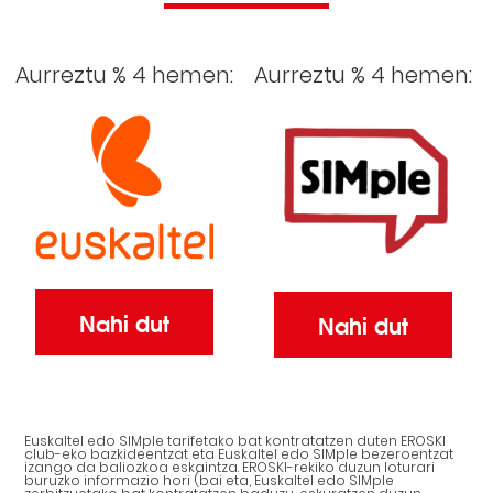
Aurreztu % 4 hemen:
Aurreztu % 4 hemen:
Nahi dut
Nahi dut
Euskaltel edo SIMple tarifetako bat kontratatzen duten EROSKI
club-eko bazkideentzat eta Euskaltel edo SIMple bezeroentzat
izango da baliozkoa eskaintza. EROSKI-rekiko duzun loturari
buruzko informazio hori (bai eta, Euskaltel edo SIMple