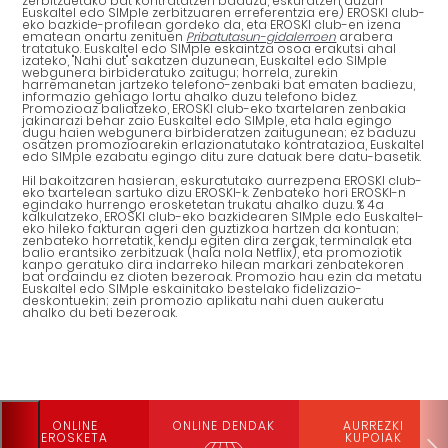
zerbitzuetako bat kontratatzen baduzu, eskuratzen duzun
Euskaltel edo SIMple zerbitzuaren erreferentzia ere) EROSKI club-
eko bazkide-profilean gordeko da, eta EROSKI club-en izena
ematean onartu zenituen
Pribatutasun-gidalerroen
arabera
tratatuko. Euskaltel edo SIMple eskaintza osoa erakutsi ahal
izateko, "Nahi dut" sakatzen duzunean, Euskaltel edo SIMple
webgunera birbideratuko zaitugu; horrela, zurekin
harremanetan jartzeko telefono-zenbaki bat ematen badiezu,
informazio gehiago lortu ahalko duzu telefono bidez.
Promozioaz baliatzeko, EROSKI club-eko txartelaren zenbakia
jakinarazi behar zaio Euskaltel edo SIMple, eta hala egingo
dugu haien webgunera birbideratzen zaitugunean; ez baduzu
osatzen promozioarekin erlazionatutako kontratazioa, Euskaltel
edo SIMple ezabatu egingo ditu zure datuak bere datu-basetik.
Hil bakoitzaren hasieran, eskuratutako aurrezpena EROSKI club-
eko txartelean sartuko dizu EROSKI-k. Zenbateko hori EROSKI-n
egindako hurrengo erosketetan trukatu ahalko duzu. % 4a
kalkulatzeko, EROSKI club-eko bazkidearen SIMple edo Euskaltel-
eko hileko fakturan ageri den guztizkoa hartzen da kontuan;
zenbateko horretatik, kendu egiten dira zergak, terminalak eta
balio erantsiko zerbitzuak (hala nola Netflix), eta promoziotik
kanpo geratuko dira indarreko hilean markari zenbatekoren
bat ordaindu ez dioten bezeroak. Promozio hau ezin da metatu
Euskaltel edo SIMple eskainitako bestelako fidelizazio-
deskontuekin; zein promozio aplikatu nahi duen aukeratu
ahalko du beti bezeroak.
ONLINE
ONLINE DENDAK
AURREZKI
EROSKETA
KUPOIAK