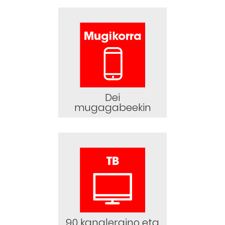
Dei
mugagabeekin
90 kanaleraino eta