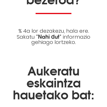
% 4a lor dezakezu, hala ere.
"Nahi dut"
Sakatu
informazio
gehiago lortzeko.
Aukeratu
eskaintza
hauetako bat: