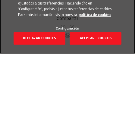
ajustados a tus preferencias. Haciendo clic en
‘Configuración’, podrás ajustar tus preferencias de cookies.
Para más información, visita nuestra
política de cookies
Compartir
Configuración
RECHAZAR COOKIES
ACEPTAR COOKIES
Itzuli
Publicado el 21 May 2021