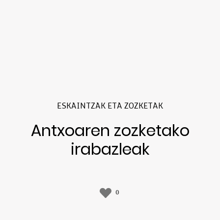
ESKAINTZAK ETA ZOZKETAK
Antxoaren zozketako
irabazleak
0