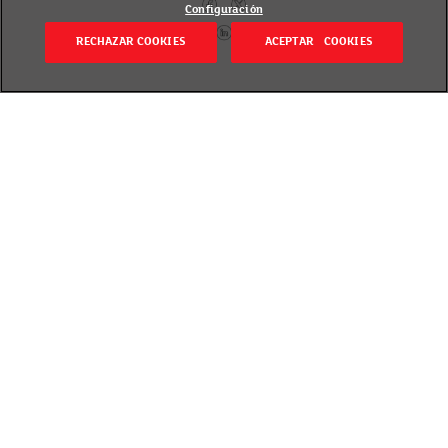
Configuración
RECHAZAR COOKIES
ACEPTAR COOKIES
Itzuli
Publicado el 24 January 2022
Urtarrilaren 28, 29 eta 30ean, Balear Uharteetako
EROSKI supermerkatuetan
,
elikagaien eta
freskoen
(drogeria, lurrindegia, parafarmazia,
haurrentzako elikagaiak eta haurtxoen higiene eta
zaintzarako produktuak barne)
BEZa
oparituko
dizugu.