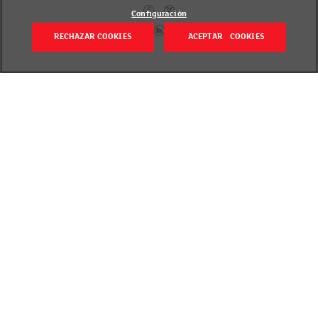
Configuración
RECHAZAR COOKIES
ACEPTAR COOKIES
Itzuli
Publicado el 16 December 2022
Gabonetako erosketek saria izan dezakete.
Abenduaren 1etik urtarrilaren 6ra, EROSKI clubek
milaka zuzeneko sari banatuko ditu bazkideen
artean.