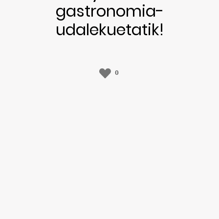
gastronomia-
udalekuetatik!
0