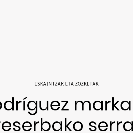
ESKAINTZAK ETA ZOZKETAK
odríguez marka
reserbako serr