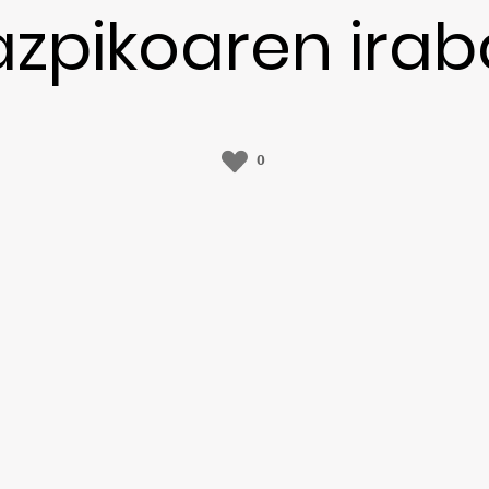
azpikoaren irab
0