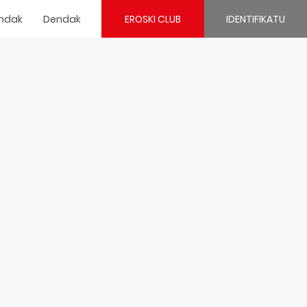
ndak
Dendak
EROSKI CLUB
IDENTIFIKATU
¿Ya estás registrado?
IDENTIFIKATU ZAITEZ
¿Eres nuevo?
REGÍSTRATE